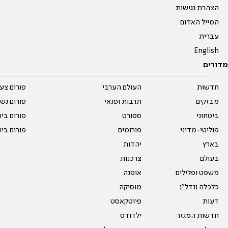
הצהרת נגישות
המייל האדום
עברית
English
מדורים
חדשות
העולם הערבי
פורום צע
מבזקים
תרבות ופנאי
פורום נשו
ביטחוני
ספורט
פורום בי
פוליטי-מדיני
פורומים
פורום בי
בארץ
יהדות
בעולם
צרכנות
משפט ופלילים
אופנה
כלכלה ונדל"ן
מוסיקה
דעות
פיוטקאסט
חדשות המגזר
ילדודס