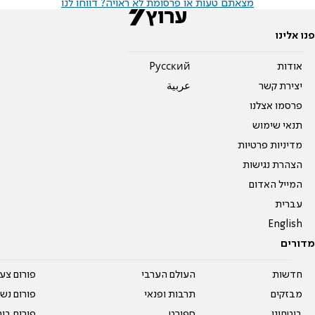
מצאתם טעות או פרסומת לא ראויה? דווחו לנו
פנו אלינו
אודות
Pусский
יצירת קשר
عربية
פרסמו אצלנו
תנאי שימוש
מדיניות פרטיות
הצהרת נגישות
המייל האדום
עברית
English
מדורים
חדשות
העולם הערבי
פורום צע
מבזקים
תרבות ופנאי
פורום נשו
ביטחוני
ספורט
פורום בי