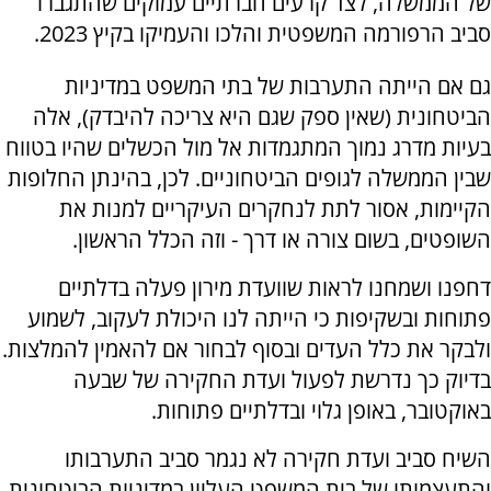
של הממשלה, לצד קרעים חברתיים עמוקים שהתגברו
סביב הרפורמה המשפטית והלכו והעמיקו בקיץ 2023.
גם אם הייתה התערבות של בתי המשפט במדיניות
הביטחונית (שאין ספק שגם היא צריכה להיבדק), אלה
בעיות מדרג נמוך המתגמדות אל מול הכשלים שהיו בטווח
שבין הממשלה לגופים הביטחוניים. לכן, בהינתן החלופות
הקיימות, אסור לתת לנחקרים העיקריים למנות את
השופטים, בשום צורה או דרך - וזה הכלל הראשון.
דחפנו ושמחנו לראות שוועדת מירון פעלה בדלתיים
פתוחות ובשקיפות כי הייתה לנו היכולת לעקוב, לשמוע
ולבקר את כלל העדים ובסוף לבחור אם להאמין להמלצות.
בדיוק כך נדרשת לפעול ועדת החקירה של שבעה
באוקטובר, באופן גלוי ובדלתיים פתוחות.
השיח סביב ועדת חקירה לא נגמר סביב התערבותו
והתעצמותו של בית המשפט העליון במדיניות הביטחונית,