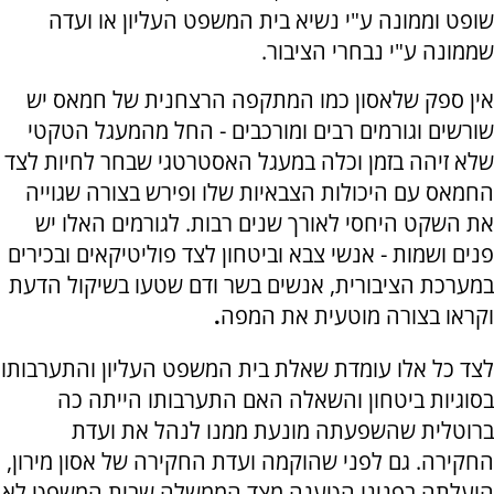
שופט וממונה ע"י נשיא בית המשפט העליון או ועדה
שממונה ע"י נבחרי הציבור.
אין ספק שלאסון כמו המתקפה הרצחנית של חמאס יש
שורשים וגורמים רבים ומורכבים - החל מהמעגל הטקטי
שלא זיהה בזמן וכלה במעגל האסטרטגי שבחר לחיות לצד
החמאס עם היכולות הצבאיות שלו ופירש בצורה שגוייה
את השקט היחסי לאורך שנים רבות. לגורמים האלו יש
פנים ושמות - אנשי צבא וביטחון לצד פוליטיקאים ובכירים
במערכת הציבורית, אנשים בשר ודם שטעו בשיקול הדעת
וקראו בצורה מוטעית את המפה
.
לצד כל אלו עומדת שאלת בית המשפט העליון והתערבותו
בסוגיות ביטחון והשאלה האם התערבותו הייתה כה
ברוטלית שהשפעתה מונעת ממנו לנהל את ועדת
החקירה. גם לפני שהוקמה ועדת החקירה של אסון מירון,
הועלתה בפנינו הטענה מצד הממשלה שבית המשפט לא