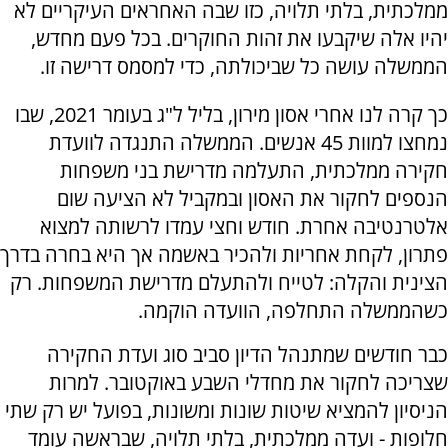
ממלכתית, בלתי תלויה, כזו שבה האחראים העיקריים לא
יהיו אלה שיקבעו את זהות החוקרים. בכל פעם מחדש,
הממשלה עושה כל שביכולתה, כדי למסמס דרישה זו.
כך קרה לנו אחרי אסון מירון, בליל ל"ג בעומר 2021, שבו
נמחצו למוות 45 אנשים. הממשלה התנגדה לוועדת
חקירה ממלכתית, התעלמה מדרישת בני משפחות
הנספים לחקור את האסון ובמקביל לא הציעה שום
אלטרנטיבה אחרת. חודש וחצי עמדו לרשותה למצוא
פתרון, לקחת אחריות ולהכיר באשמה אך היא בחרה בדרך
הצינית והקלה: לטייח ולהתעלם מדרישת המשפחות. רק
כשהממשלה התחלפה, הוועדה הוקמה.
כבר חודשים שמתנהל הדיון סביב סוג ועדת החקירה
שצריכה לחקור את מחדלי השבע באוקטובר. למרות
הניסיון להמציא שיטות שונות ומשונות, בפועל יש רק שתי
חלופות - ועדה ממלכתית, בלתי תלויה, שבראשה עומד