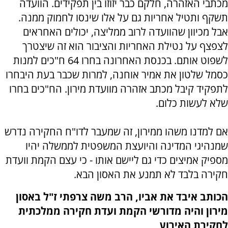
מכתבי האזהרה, חלקם כבר יזוזו בין תפקידים. הוועדה
תשקף ותטיל אחריות גם על אלו שינסו לחמוק ממנה.
אבל מכיוון שהוועדה לרוב ממליצה, יכולים האחראים
לצפצף על נטילת האחריות והציבור הוא זה שיצטרך
לשפוט אותם. בכנסת האחרונה בחרו 64 ח"כים למנות
כסמל שלטון את אמיר אוחנה, למרות שכבר בעת היבחרו
לתפקיד קיבל מכתב אזהרה מוועדת מירון. הח"כים בחרו
שלא לעשות כלום.
אם למדנו משהו ממירון, זה שמעבר לדו"ח החקירה נדרש
שמנהיגי המדינה והיועצת המשפטית לממשלה יהיו
מספיק אמיצים כדי גם ליישם אותו - כי עצם הקמת וועדת
חקירה בלבד לא תמנע את האסון הבא.
הכותב איבד את אביו, הרב משה צרפתי ז"ל באסון
מירון והיה מדורשי הקמת ועדת חקירה ממלכתית
לחקירת האירוע