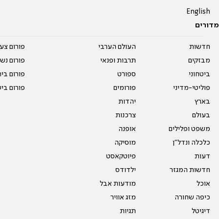
English
מדורים
חדשות
העולם הערבי
פורום צע
מבזקים
תרבות ופנאי
פורום נשו
ביטחוני
ספורט
פורום בי
פוליטי-מדיני
פורומים
פורום בי
בארץ
יהדות
בעולם
צרכנות
משפט ופלילים
אופנה
כלכלה ונדל"ן
מוסיקה
דעות
פיוטקאסט
חדשות המגזר
ילדודס
אוכל
מודעות אבל
כיפה שחורה
מזג אוויר
דיגיטל
תגיות