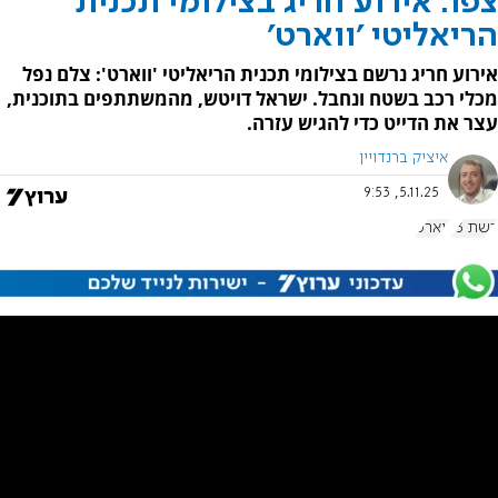
צפו: אירוע חריג בצילומי תכנית
הריאליטי 'ווארט'
אירוע חריג נרשם בצילומי תכנית הריאליטי 'ווארט': צלם נפל
מכלי רכב בשטח ונחבל. ישראל דויטש, מהמשתתפים בתוכנית,
עצר את הדייט כדי להגיש עזרה.
איציק ברנדויין
5.11.25, 9:53
רשת 13
ווארט