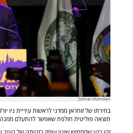
Zohran Mamdani
בחירתו של זוחראן ממדני לראשות עיריית ניו יורק
תוצאה פוליטית חולפת שאפשר להתעלם ממנה.
זהו רגע שממחיש שינוי עומק בזהותה של העיר וב