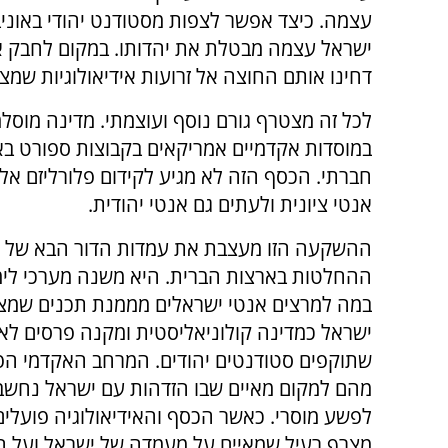
עצמה. כיצד אפשר לצפות מסטודנט יהודי באונ
ישראל עצמה מבטלת את יהדותו. במקום לחבק או
דחינו אותם החוצה אל זרועות אידיאולוגיות שמציג
לכל זה מצטרף גורם נוסף ועוצמתי. מדינה מוס
במוסדות אקדמיים אמריקאים בקבוצות ספורט בא
חברתי. הכסף הזה לא מגיע לקידום פלורליזם א
אנטי ציונית ולעתים גם אנטי יהודית.
ההשקעה הזו מעצבת את עמדות הדור הבא של 
ההחלטות בארצות הברית. היא משנה מערכי לימ
במה למרצים אנטי ישראלים מממנת תכנים שמצי
ישראל כמדינה קולוניאליסטית ומקנה פרסים לא
שתוקפים סטודנטים יהודים. המרחב האקדמי הפך
מהם למקום מאיים שבו הזדהות עם ישראל נחש
לפשע מוסרי. כאשר הכסף והאידיאולוגיה פועלים
מצרף רעיל שמאיים על מעמדה של ישראל ועל ה