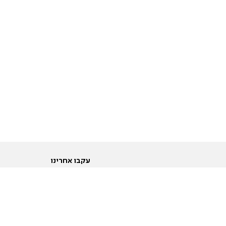
עקבו אחרינו
ות
טוויטר
ם הריון ולידה
פייסבוק
ום לקראת נישואין וזוגיות
אינסטגרם
ום צעירים מעל עשרים
יוטיוב