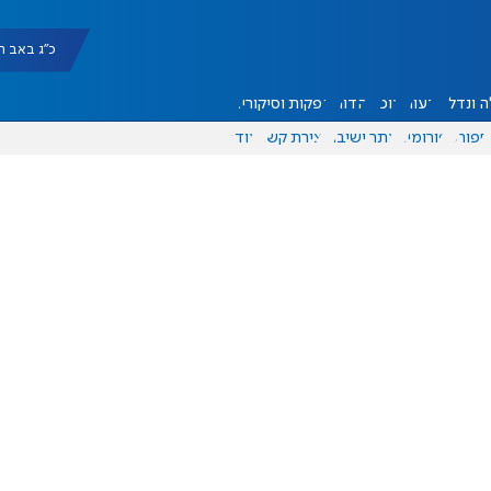
כ"ג באב תשפ"ו |
 ונדל"ן
דעות
אוכל
יהדות
הפקות וסיקורים
ספורט
פורומים
אתר ישיבה
יצירת קשר
עוד