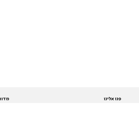
פנו אלינו
מדור
אודות
Pусский
חד
יצירת קשר
عربية
מב
פרסמו אצלנו
בי
תנאי שימוש
פו