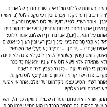
ראיה מעוותת של לוט מול ראיה ישרת הדרך של אברם.
'וַיְהִי רִיב בֵּין רֹעֵי מִקְנֵה אַבְרָם וּבֵין רֹעֵי מִקְנֵה לוֹט' [בראשית
יג,ז] , אומר רש"י: לפי שרועיו של לוט רשעים ומרעים
[רועים] את בהמתם בשדות אחרים, ורועי אברם מוכיחים
אותם על הגזל... [יג,ז]. אברם רודף השלום, אומר ללוט:
'אַל נָא תְהִי מְרִיבָה בֵּינִי וּבֵינֶיךָ וּבֵין רֹעַי וּבֵין רֹעֶיךָ כִּי אֲנָשִׁים
אַחִים אֲנָחְנוּ'... [יג,ח]. ... 'הִפָּרֶד נָא מֵעָלָי אִם הַשְּׂמֹאל
וְאֵימִנָה וְאִם הַיָּמִין וְאַשְׂמְאִילָה'. אך לוט, לא פונה לא ימינה
ולא שמאלה אלא וַיִּשָּׂא לוֹט אֶת עֵינָיו וַיַּרְא אֶת כָּל כִּכַּר
הַיַּרְדֵּן כִּי כֻלָּהּ מַשְׁקֶה... כְּגַן ה' כְּאֶרֶץ מִצְרַיִם בֹּאֲכָה
צֹעַר....פנה ישר קדימה לכיוון סדום. 'וַיִּסַּע לוֹט מִקֶּדֶם',
אומר רש"י, הסיע עצמו מקדמונו של עולם, אמר אי אפשי
לא באברם ולא באלוקיו.
מתוך שראה את סדום ועמורה שכולה משקה כגן ה', חשק
בעושר המקום, גם במחיר הכבד בו הוא מסיע עצמו מבית