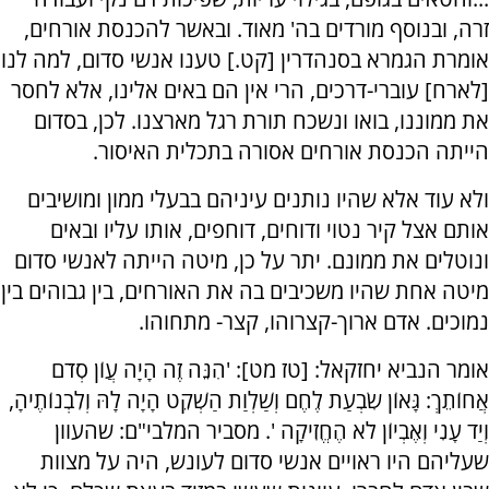
זרה, ובנוסף מורדים בה' מאוד. ובאשר להכנסת אורחים,
אומרת הגמרא בסנהדרין [קט.] טענו אנשי סדום, למה לנו
[לארח] עוברי-דרכים, הרי אין הם באים אלינו, אלא לחסר
את ממוננו, בואו ונשכח תורת רגל מארצנו. לכן, בסדום
הייתה הכנסת אורחים אסורה בתכלית האיסור.
ולא עוד אלא שהיו נותנים עיניהם בבעלי ממון ומושיבים
אותם אצל קיר נטוי ודוחים, דוחפים, אותו עליו ובאים
ונוטלים את ממונם. יתר על כן, מיטה הייתה לאנשי סדום
מיטה אחת שהיו משכיבים בה את האורחים, בין גבוהים בין
נמוכים. אדם ארוך-קצרוהו, קצר- מתחוהו.
אומר הנביא יחזקאל: [טז מט]: 'הִנֵּה זֶה הָיָה עֲוֹן סְדֹם
אֲחוֹתֵךְ: גָּאוֹן שִׂבְעַת לֶחֶם וְשַׁלְוַת הַשְׁקֵט הָיָה לָהּ וְלִבְנוֹתֶיהָ,
וְיַד עָנִי וְאֶבְיוֹן לֹא הֶחֱזִיקָה '. מסביר המלבי"ם: שהעוון
שעליהם היו ראויים אנשי סדום לעונש, היה על מצוות