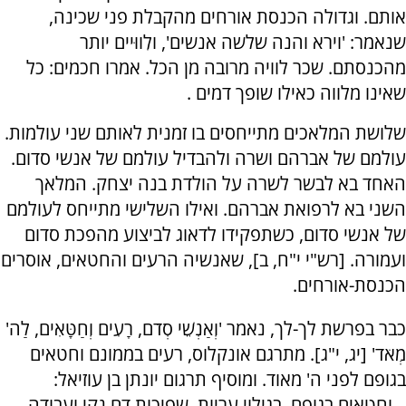
אותם. וגדולה הכנסת אורחים מהקבלת פני שכינה,
שנאמר: 'וירא והנה שלשה אנשים', ולִווּיים יותר
מהכנסתם. שכר לוויה מרובה מן הכל. אמרו חכמים: כל
שאינו מלווה כאילו שופך דמים .
שלושת המלאכים מתייחסים בו זמנית לאותם שני עולמות.
עולמם של אברהם ושרה ולהבדיל עולמם של אנשי סדום.
האחד בא לבשר לשרה על הולדת בנה יצחק. המלאך
השני בא לרפואת אברהם. ואילו השלישי מתייחס לעולמם
של אנשי סדום, כשתפקידו לדאוג לביצוע מהפכת סדום
ועמורה. [רש"י י"ח, ב], שאנשיה הרעים והחטאים, אוסרים
הכנסת-אורחים.
כבר בפרשת לך-לך, נאמר 'וְאַנְשֵׁי סְדֹם, רָעִים וְחַטָּאִים, לַה'
מְאֹד' [יג, י"ג]. מתרגם אונקלוס, רעים בממונם וחטאים
בגופם לפני ה' מאוד. ומוסיף תרגום יונתן בן עוזיאל:
...וחטאים בגופם, בגילוי עריות, שפיכות דם נקי ועבודה