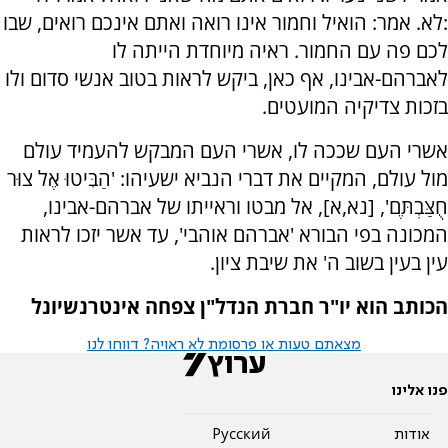
:לא. אמר: הואיל וחמור אינו רואה ואתם אינכם רואים, שבו
לכם פה עם החמור. ראיה מיוחדת הייתה לו
לאברהם-אבינו, אף כאן, ביקש לראות בטוב אנשי סדום ולו
בזכות צדיקיה המועטים.
אשרי העם שככה לו, אשרי העם המבקש להעמיד עולם
מול עולם, המקיים את דברי הנביא ישעיהו: 'הַבִּיטוּ אֶל צוּר
חֻצַּבְתֶּם', [נא,א], אל מבטו וראייתו של אברהם-אבינו,
המכונה בפי הבורא 'אברהם אוהבי', עד אשר יזכו לראות
עין בעין בשוב ה' את שיבת ציון.
הכותב הוא יו"ר חברת הנדל"ן צפחה אינטרנשיונל
מצאתם טעות או פרסומת לא ראויה? דווחו לנו
פנו אלינו
אודות
Pусский