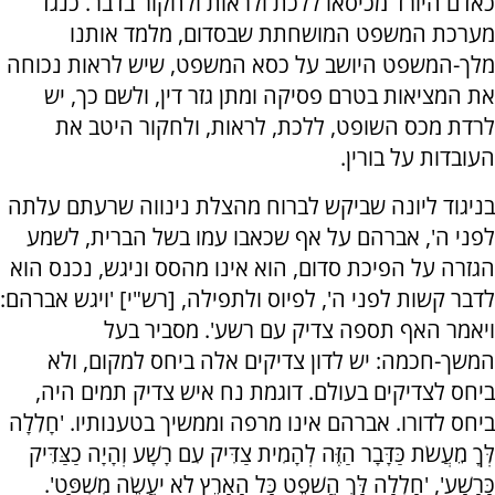
כאדם היורד מכיסאו ללכת ולראות ולחקור בדבר. כנגד
מערכת המשפט המושחתת שבסדום, מלמד אותנו
מלך-המשפט היושב על כסא המשפט, שיש לראות נכוחה
את המציאות בטרם פסיקה ומתן גזר דין, ולשם כך, יש
לרדת מכס השופט, ללכת, לראות, ולחקור היטב את
העובדות על בורין.
בניגוד ליונה שביקש לברוח מהצלת נינווה שרעתם עלתה
לפני ה', אברהם על אף שכאבו עמו בשל הברית, לשמע
הגזרה על הפיכת סדום, הוא אינו מהסס וניגש, נכנס הוא
לדבר קשות לפני ה', לפיוס ולתפילה, [רש"י] 'ויגש אברהם:
ויאמר האף תספה צדיק עם רשע'. מסביר בעל
המשך-חכמה: יש לדון צדיקים אלה ביחס למקום, ולא
ביחס לצדיקים בעולם. דוגמת נח איש צדיק תמים היה,
ביחס לדורו. אברהם אינו מרפה וממשיך בטענותיו. 'חָלִלָה
לְּךָ מֵעֲשֹׂת כַּדָּבָר הַזֶּה לְהָמִית צַדִּיק עִם רָשָׁע וְהָיָה כַצַּדִּיק
כָּרָשָׁע', 'חָלִלָה לָּךְ הֲשֹׁפֵט כָּל הָאָרֶץ לֹא יַעֲשֶׂה מִשְׁפָּט'.