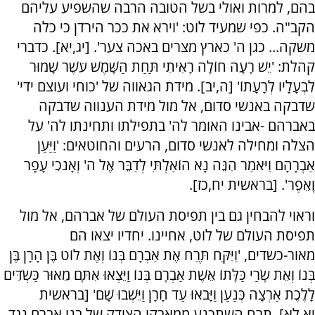
בהם, למרות ואולי בשל הטובה הרבה שהשפיע עליהם
הקב"ה. כפי שמעיד לוט: 'וירא את ככר הירדן כי כלה
משקה... כגן ה' כארץ מצרים באכה צער'. [יג,יא]. כדברי
קהלת: 'יֵשׁ רָעָה חוֹלָה רָאִיתִי תַּחַת הַשָּׁמֶשׁ עֹשֶׁר שָׁמוּר
לִבְעָלָיו לְרָעָתוֹ' [ה,יב]. מידת הגאווה של 'כוחי ועוצם ידי'
שדבקה באנשי סדום, אל מול מידת הענווה שדבקה
באברהם -אבינו האומר לה' בתפילתו ותחינתו לה' על
הצלה ומחילה לאנשי סדום, הרעים והחוטאים: 'וַיַּעַן
אַבְרָהָם וַיֹּאמַר הִנֵּה נָא הוֹאַלְתִּי לְדַבֵּר אֶל ה' וְאָנֹכִי עָפָר
וָאֵפֶר'. [בראשית יח,כז].
וראוי להבחין גם בין תפיסת העולם של אברהם, אל מול
תפיסת העולם של לוט, אחיינו. יחדיו יצאו הם
מאור-כשדים, 'וַיִּקַּח תֶּרַח אֶת אַבְרָם בְּנוֹ וְאֶת לוֹט בֶּן הָרָן בֶּן
בְּנוֹ וְאֵת שָׂרַי כַּלָּתוֹ אֵשֶׁת אַבְרָם בְּנוֹ וַיֵּצְאוּ אִתָּם מֵאוּר כַּשְׂדִּים
לָלֶכֶת אַרְצָה כְּנַעַן וַיָּבֹאוּ עַד חָרָן וַיֵּשְׁבוּ שָׁם' [בראשית
יא,לא]. תרח השתכנע ממאבקו הצודק של בנו אברם נגד