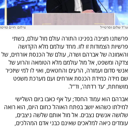
עו"ד שלום וסרטייל
צילום: חיים טויטו
פרשתנו מציבה בפנינו התורה עולם מול עולם, בשתי
פרשיות הצמודות זו לזו. מחד עולמם מלא הקדושה
והאמונה של אברהם ושרה, עולם של הכנסת אורחים, של
צדקה ומשפט, אל מול עולמם מלא הטומאה והרוע של
אנשי סדום ועמורה, הרעים והחטאים, ואוי לו למי שיזכיר
שם מידה כמידת הכנסת אורחים ועם מערכת משפט
מושחתת, 'עד רדתה', וד"ל.
אברהם הוא עמוד החסד; על אף כאבו ביום השלישי
למילתו כשהוא יושב בפתח האוהל כחום היום, הוא רואה
שלושה אנשים נצבים. אל מול אותם שלשה ניצבים,
עומדים כיאה למלאכים שאינם כבני אדם המהלכים,