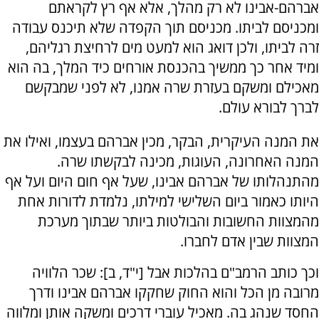
אברהם-אבינו לא רק מהלך, אלא אף רץ לקראתם
ומכניסם לביתו. מכניסם תוך הקפדה שלא תיכנס עבודה
זרה לביתו, ולכן דואג הוא למעט מים לרחיצת רגליהם,
ומיד אחר כך ממשיך בהכנסת אורחים כיד המלך, בה הוא
מאכילם ומשקם בעזרת שרה אמנו, לא לפני שמבקשם
לברך לבורא עולם.
את המנה העיקרית, הבקר, מכין אברהם בעצמו, ואילו את
המנה האחרונה, העוגות, מכינה לבקשתו שרה.
מהתנהלותו של אברהם אבינו, שעל אף חום היום ועל אף
היותו כאמור ביום השלישי למילתו, נלמדת לדורות אחת
מהמצוות החשובות והבולטות ביותר שבתוך מערכת
המצוות שבין אדם לחברו.
וכך כותב הרמב"ם בהלכות אבל [י"ד, ב]: שכר הלוויה
מרובה מן הכל והוא החוק שחקקו אברהם אבינו ודרך
החסד שנהג בה. מאכיל עוברי דרכים ומשקה אותן ומלווה