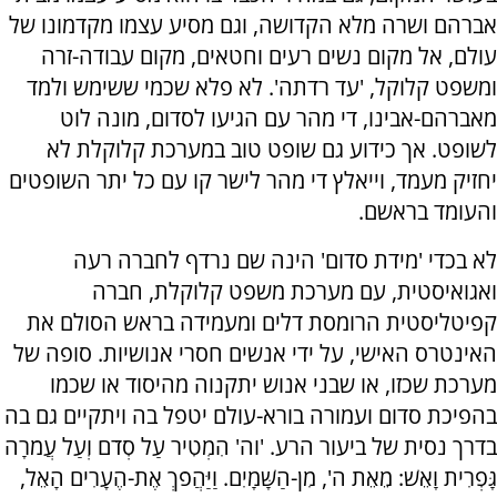
אברהם ושרה מלא הקדושה, וגם מסיע עצמו מקדמונו של
עולם, אל מקום נשים רעים וחטאים, מקום עבודה-זרה
ומשפט קלוקל, 'עד רדתה'. לא פלא שכמי ששימש ולמד
מאברהם-אבינו, די מהר עם הגיעו לסדום, מונה לוט
לשופט. אך כידוע גם שופט טוב במערכת קלוקלת לא
יחזיק מעמד, וייאלץ די מהר לישר קו עם כל יתר השופטים
והעומד בראשם.
לא בכדי 'מידת סדום' הינה שם נרדף לחברה רעה
ואגואיסטית, עם מערכת משפט קלוקלת, חברה
קפיטליסטית הרומסת דלים ומעמידה בראש הסולם את
האינטרס האישי, על ידי אנשים חסרי אנושיות. סופה של
מערכת שכזו, או שבני אנוש יתקנוה מהיסוד או שכמו
בהפיכת סדום ועמורה בורא-עולם יטפל בה ויתקיים גם בה
בדרך נסית של ביעור הרע. 'וה' הִמְטִיר עַל סְדֹם וְעַל עֲמֹרָה
גָּפְרִית וָאֵשׁ: מֵאֵת ה', מִן-הַשָּׁמָיִם. וַיַּהֲפֹךְ אֶת-הֶעָרִים הָאֵל,