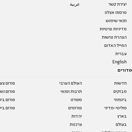
יצירת קשר
عربية
פרסמו אצלנו
תנאי שימוש
מדיניות פרטיות
הצהרת נגישות
המייל האדום
עברית
English
מדורים
חדשות
העולם הערבי
פורום צע
מבזקים
תרבות ופנאי
פורום נשו
ביטחוני
ספורט
פורום בי
פוליטי-מדיני
פורומים
פורום בי
בארץ
יהדות
בעולם
צרכנות