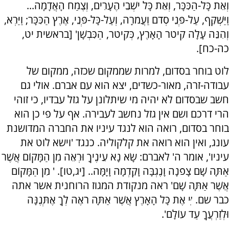
וְאֵת כָּל-הַכִּכָּר, וְאֵת כָּל יֹשְׁבֵי הֶעָרִים, וְצֶמַח הָאֲדָמָה...
וַיַּשְׁקֵף, עַל-פְּנֵי סְדֹם וַעֲמֹרָה, וְעַל-כָּל-פְּנֵי, אֶרֶץ הַכִּכָּר; וַיַּרְא,
וְהִנֵּה עָלָה קִיטֹר הָאָרֶץ, כְּקִיטֹר, הַכִּבְשָׁן' [בראשית יט,
כה-כח].
לוט בוחר בסדום, למרות שממקום שכזה, ממקום של
עבודה-זרה, מאור-כשדים, יצא הוא עם אברם. אולי גם
חשב שבסדום לא יהיה מי שיתלונן על גזל עבדיו, כי זוהי
הרי דרכם ושם אין גזל נחשב לעבירה. אף על פי כן הוא
בוחר בסדום, רואה הוא לנגד עיניו את החברה המדושנת
עונג, ואין הוא רואה את קלקוליה. כנגד 'וישא לוט את
עיניו', אומר ה' לאברם: שָׂא נָא עֵינֶיךָ וּרְאֵה מִן הַמָּקוֹם אֲשֶׁר
אַתָּה שָׁם צָפֹנָה וָנֶגְבָּה וָקֵדְמָה וָיָמָּה.. [יג,טו]. ' מִן הַמָּקוֹם
אֲשֶׁר אַתָּה שָׁם' ראה מנקודת המגוז הרוחנית אשר אתה
כבר שם. 'ִּי אֶת כָּל הָאָרֶץ אֲשֶׁר אַתָּה רֹאֶה לְךָ אֶתְּנֶנָּה
וּלְזַרְעֲךָ עַד עוֹלָם'.