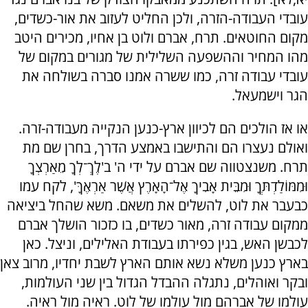
עובדי העבודה-הזרה, ולכן החליט לעזוב את אור-כשדים,
מקום החוטאים. תרח, אברם ולוט בן אחיו, מכירים היטב
מהו המחיר וההשפעה השלילית של מגורים במקום של
עובדי עבודה זרה, כמו ששרה אמנו סברה בשולחה את
הגר וישמעאל.
או אז הולכים הם לכיוון ארץ-כנען הנקייה מעבודה-זרה.
ואולם נעצרו הם והתישבו באמצע הדרך, בחרן שם מת
תרח. משנצטווה שם אברם על ידי ה' ב'לֶךְ־לְךָ מֵאַרְצְךָ
וּמִמּוֹלַדְתְּךָ וּמִבֵּית אָבִיךָ אֶל־הָאָרֶץ אֲשֶׁר אַרְאֶךָּ', לקח עמו
כבעבר את לוט, להשלים את משאם. משא שהחל ביציאה
ממקום עבודה זרה, מאור כשדים, בו כזכור הושלך אברם
לכבשן האש, בגין כפירתו בעבודת האלילים, וניצל. כאן
בארץ כנען משלא נשא אותם הארץ לשבת יחדיו, מרוב צאן
ובקר ואוהלים, נתגלה ההבדל הגדול בין שני העולמות,
עולמו של אברהם מול עולמו של לוט. ראיה מול ראיה.