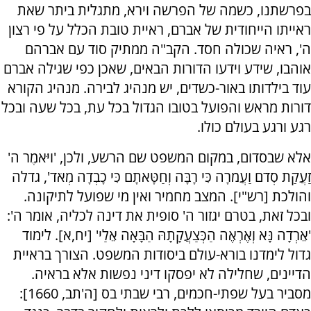
בפרשתנו, כשמה של הפרשה וירא, מתגלית ביתר שאת
ראייתו הייחודית של אברם, ראיית טובת הכלל על פי רצון
ה', ראיה שכולה חסד. הקב"ה ממתיק סוד עם אברהם
אוהבו, שידע וידעו הדורות הבאים, שאכן כפי שגילה אברם
עוד בילדותו באור-כשדים, יש מנהיג לבירה. מנהיג הקורא
דורות מראש והפועל בטובו הגדול בכל עת, בכל שעה ובכל
רגע ורגע בעולם כולו.
אלא שבסדום, במקום המשפט שם הרשע, ולכן, 'ויֹּאמֶר ה'
זַעֲקַת סְדֹם וַעֲמֹרָה כִּי רָבָּה וְחַטָּאתָם כִּי כָבְדָה מְאֹד', גדלה
והולכת [רש"י]. המצב מחמיר ואין מי שפועל לתיקונה.
ובכל זאת, בטרם יגזור ה' סופית את דינה לכליה, אומר ה':
'אֵרְדָה נָּא וְאֶרְאֶה הַכְּצַעֲקָתָהּ הַבָּאָה אֵלַי' [יח,א]. לימוד
גדול לימדנו בורא-עולם ביסודות המשפט. הצורך בראיית
הדיינים, שחלילה לא יפסקו דיני נפשות אלא בראיה.
מסביר בעל שפתי-חכמים, רבי שבתי בס [ה'תב, 1660]: