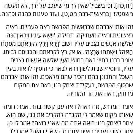
[יח,כה]. וכי בשביל שאין לך מי שיעכב על ידך, לא תעשה
משפט?!' [בראשית-רבה מט,ט]. ועוד טענות כהנה וכהנה.
זהו אותו אברהם שבראשית הפרשה ראה פעמיים. ראיה
ראשונית וראיה מעמיקה. תחילה, 'וַיִּשָּׂא עֵינָיו וַיַּרְא וְהִנֵּה
שְׁלֹשָׁה אֲנָשִׁים נִצָּבִים עָלָיו' ושוב 'וַיַּרְא וַיָּרָץ לִקְרָאתָם מִפֶּתַח
הָאֹהֶל וַיִּשְׁתַּחוּ אָרְצָה'. או אז, רץ לקראתם והכניסם לביתו.
אומר רבנו בחיי: ראה בחוש העין שלשה אנשים נצבים
עליו, והוסיף שנית לשון וירא לבאר כי הוסיף לראות בעין
השכל והתבונן בהם והכיר שהם מלאכים. זהו אותו אברהם
שבסוף הפרשה, בעקידת יצחק בנו, ראה את המקום
מרחוק, ראה את הר המוריה.
אומר המדרש, מה ראה? ראה ענן קשור בהר. אמר: דומה
שאותו מקום שאמר לי הקב"ה להקריב את בני, שם הוא.
אמר ליצחק בנו: רואה אתה מה שאני רואה? אמר לו כן.
אמר לשני נעריו: רואים אתם מה שאני רואה? אמרו לו