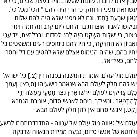
שבין אדם לחברו. עוונות שעשו במזיד בעצת שכלם, כי לא
עשו זאת מפני הדוחק, כי הרי היה להם " הכל מכל כל.
'גָּאוֹן שִׂבְעַת לֶחֶם'. וגם לא מפני שלא היה להם שלום
וביקשו לאגור אוצרות בר ולחם ליום קרב ומלחמה וימי
מצור, כי 'שַׁלְוַת הַשְׁקֵט הָיָה לָהּ', לסדום. ובכל זאת, 'יַד עָנִי
וְאֶבְיוֹן לֹא הֶחֱזִיקָה', כי היו להם נימוסים רעים ומשפטים בל
יחיו בהם, שהיה הנימוס אצלם שלא להטיב עם דל וחסר
לחם, כאידיאל.
עולם מול עולם. אומרת המשנה בסנהדרין [צ.] כל ישראל
יש להם חלק לעולם הבא שנאמר בישעיהו [ס,כא] 'וְעַמֵּךְ
כֻּלָּם צַדִּיקִים לְעוֹלָם יִירְשׁוּ אָרֶץ נֵצֶר מַטָּעַי מַעֲשֵׂה יָדַי
לְהִתְפָּאֵר'. ומאידך, ביחס לאנשי סדום, אומרת הגמרא
[קט.] אנשי סדום אין להן חלק לעולם הבא.
עולם של גאווה מול עולם של ענווה - התדרדרותם זו לרשע
ולחטא של אנשי סדום, נבעה ממידת הגאווה שדבקה