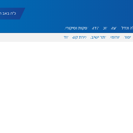
כ"ה באב תשפ"ו |
 ונדל"ן
דעות
אוכל
יהדות
הפקות וסיקורים
ספורט
פורומים
אתר ישיבה
יצירת קשר
עוד