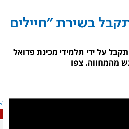
תקבל בשירת "חיילים
 הלח"י עזרא יכין בן ה-97 התקבל על ידי תלמידי מכינת פדואל
ש מהמחווה. צפו
א