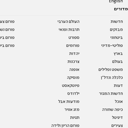
English
מדורים
חדשות
העולם הערבי
פורום צע
מבזקים
תרבות ופנאי
פורום נשו
ביטחוני
ספורט
פורום בי
פוליטי-מדיני
פורומים
פורום בי
בארץ
יהדות
בעולם
צרכנות
משפט ופלילים
אופנה
כלכלה ונדל"ן
מוסיקה
דעות
פיוטקאסט
חדשות המגזר
ילדודס
אוכל
מודעות אבל
כיפה שחורה
מזג אוויר
דיגיטל
תגיות
צעירים
פורום הריון ולידה