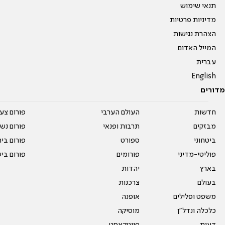
תנאי שימוש
מדיניות פרטיות
הצהרת נגישות
המייל האדום
עברית
English
מדורים
חדשות
העולם הערבי
פורום צע
מבזקים
תרבות ופנאי
פורום נשו
ביטחוני
ספורט
פורום בי
פוליטי-מדיני
פורומים
פורום בי
בארץ
יהדות
בעולם
צרכנות
משפט ופלילים
אופנה
כלכלה ונדל"ן
מוסיקה