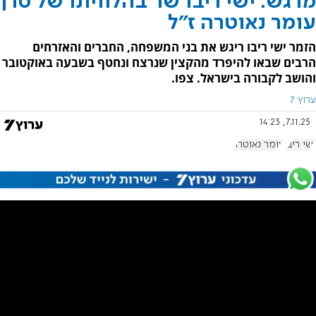
מרגש: ישי ריבו שר בהלוויתו של סרן
עומר נאוטרה ז"ל
הזמר ישי ריבו ריגש את בני המשפחה, החברים והאזרחים
הרבים שבאו להיפרד מהקצין שנרצח ונחטף בשבעה באוקטובר
והושב לקבורה בישראל. צפו.
ערוץ 7
7.11.25, 14:23
ישי ריבו
עומר נאוטרה