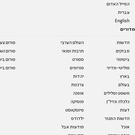
המייל האדום
עברית
English
מדורים
חדשות
העולם הערבי
פורום צע
מבזקים
תרבות ופנאי
פורום נשו
ביטחוני
ספורט
פורום בי
פוליטי-מדיני
פורומים
פורום בי
בארץ
יהדות
בעולם
צרכנות
משפט ופלילים
אופנה
כלכלה ונדל"ן
מוסיקה
דעות
פיוטקאסט
חדשות המגזר
ילדודס
אוכל
מודעות אבל