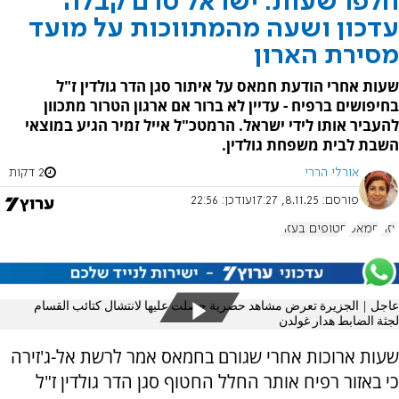
חלפו שעות: ישראל טרם קבלה
עדכון ושעה מהמתווכות על מועד
מסירת הארון
שעות אחרי הודעת חמאס על איתור סגן הדר גולדין ז"ל
בחיפושים ברפיח - עדיין לא ברור אם ארגון הטרור מתכוון
להעביר אותו לידי ישראל. הרמטכ"ל אייל זמיר הגיע במוצאי
השבת לבית משפחת גולדין.
אורלי הררי
2 דקות
פורסם:
8.11.25, 17:27
עודכן:
22:56
עזה
חמאס
חטופים בעזה
عاجل | الجزيرة تعرض مشاهد حصرية حصلت عليها لانتشال كتائب القسام
لجثة الضابط هدار غولدن
שעות ארוכות אחרי שגורם בחמאס אמר לרשת אל-ג'זירה
כי באזור רפיח אותר החלל החטוף סגן הדר גולדין ז"ל