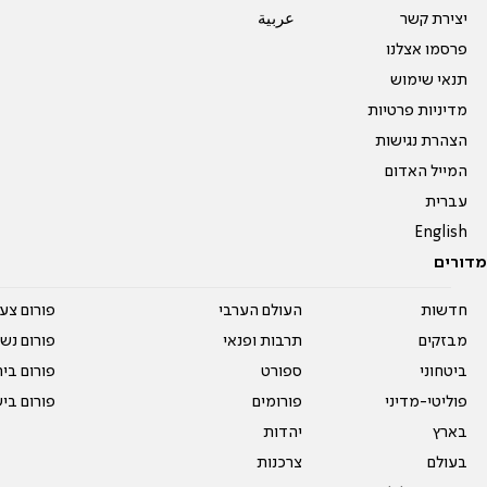
יצירת קשר
عربية
פרסמו אצלנו
תנאי שימוש
מדיניות פרטיות
הצהרת נגישות
המייל האדום
עברית
English
מדורים
חדשות
העולם הערבי
פורום צע
מבזקים
תרבות ופנאי
פורום נשו
ביטחוני
ספורט
פורום בי
פוליטי-מדיני
פורומים
פורום בי
בארץ
יהדות
בעולם
צרכנות