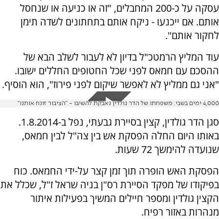
עסקה על כ-200 המחבלים, "זה או כניעה או שנחסל
אותם. אם ייכנעו - ניקח אותם בתחתונים לשדה תימן
לחקור אותם".
עוד המליץ הרמטכ"ל בדיון לא לעבור לשלב הבא של
ההסכם עם חמאס לפני שכל החטופים החללים ישובו.
"אני גם ממליץ לא לאפשר שיקום לפני פירוז", הוא הוסיף.
4,000 ימים בשבי: משפחתו של הדר גולדין נאבקת להשיבו - "הציבור זונח אותנו"
סגן הדר גולדין, קצין בסיירת גבעתי, נפל ב-1.8.2014.
באותו היום החלה הפסקת אש בין צה"ל לבין חמאס,
שנועדה להימשך 72 שעות.
הפסקת האש הופרה תוך זמן קצר על-ידי החמאס. כוח
בפיקודו של מפקד הסיירת רס"ן בניה שראל ז"ל, שכלל את
הקצין גולדין ומספר חיילים המשיך בפעילות איתור
מנהרות באזור רפיח.