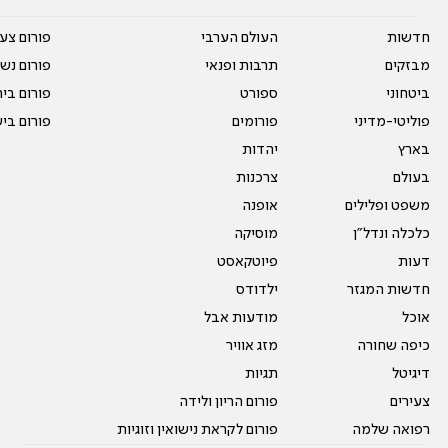
חדשות
העולם הערבי
פורום צע
מבזקים
תרבות ופנאי
פורום נשו
ביטחוני
ספורט
פורום בי
פוליטי-מדיני
פורומים
פורום בי
בארץ
יהדות
בעולם
צרכנות
משפט ופלילים
אופנה
כלכלה ונדל"ן
מוסיקה
דעות
פיוטקאסט
חדשות המגזר
ילדודס
אוכל
מודעות אבל
כיפה שחורה
מזג אוויר
דיגיטל
תגיות
צעירים
פורום הריון ולידה
רפואה שלמה
פורום לקראת נישואין וזוגיות