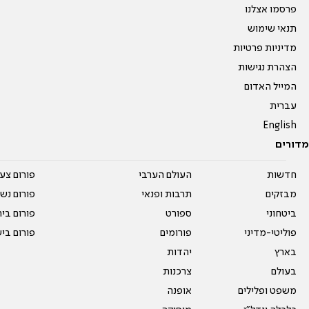
פרסמו אצלנו
תנאי שימוש
מדיניות פרטיות
הצהרת נגישות
המייל האדום
עברית
English
מדורים
חדשות
העולם הערבי
פורום צע
מבזקים
תרבות ופנאי
פורום נשו
ביטחוני
ספורט
פורום בי
פוליטי-מדיני
פורומים
פורום בי
בארץ
יהדות
בעולם
צרכנות
משפט ופלילים
אופנה