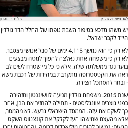
לאה ושמחה גולדין
צילום: בן גוטמן
יש משהו מדכא בסיפור השבת גופתו של החלל הדר גולדין
הי"ד לקבר ישראל.
לא רק כי הוא נמשך 4,118 ימים של סבל אנושי מצטבר.
לא רק כי משפחה אחת נאלצה להפוך למטה מבצעים
בוער נגד ממשלתה שלה. אלא כי כל מי שטרח לשים לב
ראה את הקטסטרופה מתקרבת במהירות של רכבת משא
- ובחר להסתכל הצידה.
שנת 2015. משפחת גולדין מגיעה לוושינגטון ומזהירה
בפני נוצרים אוונגליסטים - תחילה להחזיר את הבן, אחר
כך לשקם את עזה. הממסד הישראלי נרעש. לא מהמסר,
אלא מהעצם שמישהו העז לקלקל את קונצנזוס השקט
הנעים: נמשיך להזרים מיליארדים דרומה, והחטופים יחכו.