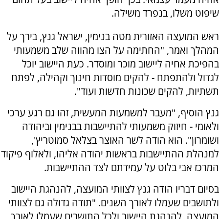
שיפוט משלו, בנפרד משילה.
ראש המועצה האזורית מטה בנימין, ישראל גנץ, בירך על
המהלך ואמר, "החתימה על הצו מהווה שלב משמעותי
בהפיכת אחיה ליישוב מוכר ומוסדר. כעת היישוב יוכל
לגדול ולהתפתח - להקים מוסדות חינוך וקהילה, לפתח
תשתיות, להקים שכונות חדשות ועוד".
גנץ הוסיף, "מעבר למשמעות המעשית, זהו גם רגע ערכי
ולאומי - חיזוק משמעותי להתיישבות בבנימין וביהודה
ושומרון". הוא הודה לשר האוצר בצלאל סמוטריץ',
למנהלת ההתיישבות בראשות יהודה אליהו, ולאלוף פיקוד
המרכז אבי בלוט על עמידתם לצד ההתיישבות.
בסיום דבריו הודה גנץ לצוותי המועצה, להנהגת היישוב
ולתושבים שעמלו לאורך השנים. "תודה גדולה גם לצוותי
המועצה, להנהגת היישוב ולכל התושבים שעמלו לאורך