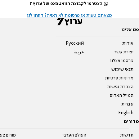
הצטרפו לקבוצת הוואטצאפ של ערוץ 7
מצאתם טעות או פרסומת לא ראויה? דווחו לנו
פנו אלינו
אודות
Pусский
יצירת קשר
عربية
פרסמו אצלנו
תנאי שימוש
מדיניות פרטיות
הצהרת נגישות
המייל האדום
עברית
English
מדורים
חדשות
העולם הערבי
פורום צע