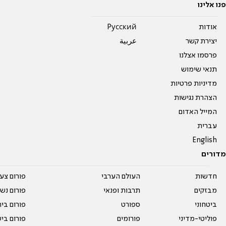
פנו אלינו
אודות
Pусский
יצירת קשר
عربية
פרסמו אצלנו
תנאי שימוש
מדיניות פרטיות
הצהרת נגישות
המייל האדום
עברית
English
מדורים
חדשות
העולם הערבי
פורום צע
מבזקים
תרבות ופנאי
פורום נשו
ביטחוני
ספורט
פורום בי
פוליטי-מדיני
פורומים
פורום בי