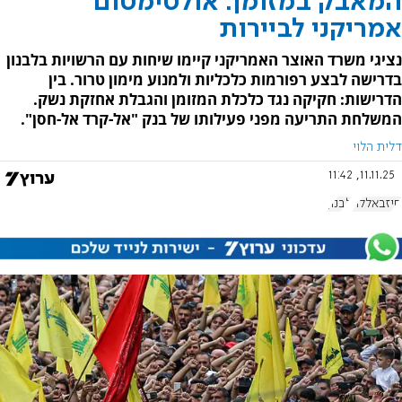
המאבק במזומן: אולטימטום
אמריקני לביירות
נציגי משרד האוצר האמריקני קיימו שיחות עם הרשויות בלבנון
בדרישה לבצע רפורמות כלכליות ולמנוע מימון טרור. בין
הדרישות: חקיקה נגד כלכלת המזומן והגבלת אחזקת נשק.
המשלחת התריעה מפני פעילותו של בנק "אל-קרד אל-חסן".
דלית הלוי
11.11.25, 11:42
חיזבאללה
לבנון