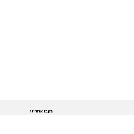
עקבו אחרינו
ות
טוויטר
ם הריון ולידה
פייסבוק