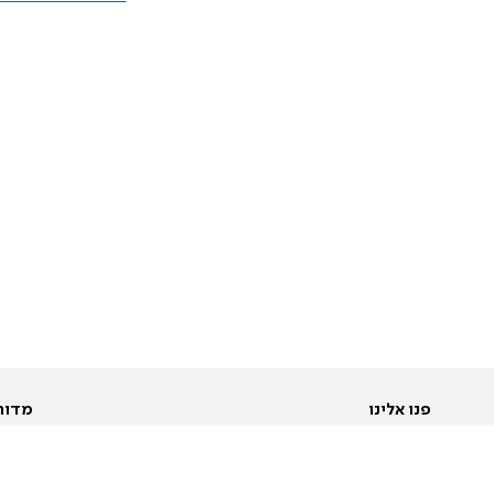
פנו אלינו
מדור
אודות
Pусский
חד
יצירת קשר
عربية
מב