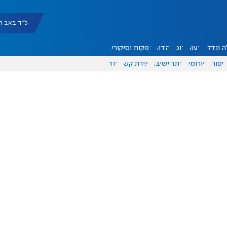
כ"ד באב תשפ"ו |
 ונדל"ן
דעות
אוכל
יהדות
הפקות וסיקורים
ספורט
פורומים
אתר ישיבה
יצירת קשר
עוד