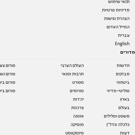
תנאי שימוש
מדיניות פרטיות
הצהרת נגישות
המייל האדום
עברית
English
מדורים
חדשות
העולם הערבי
פורום צע
מבזקים
תרבות ופנאי
פורום נשו
ביטחוני
ספורט
פורום בי
פוליטי-מדיני
פורומים
פורום בי
בארץ
יהדות
בעולם
צרכנות
משפט ופלילים
אופנה
כלכלה ונדל"ן
מוסיקה
דעות
פיוטקאסט