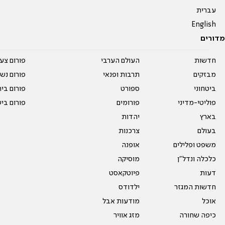
עברית
English
מדורים
חדשות
העולם הערבי
פורום צע
מבזקים
תרבות ופנאי
פורום נשו
ביטחוני
ספורט
פורום בי
פוליטי-מדיני
פורומים
פורום בי
בארץ
יהדות
בעולם
צרכנות
משפט ופלילים
אופנה
כלכלה ונדל"ן
מוסיקה
דעות
פיוטקאסט
חדשות המגזר
ילדודס
אוכל
מודעות אבל
כיפה שחורה
מזג אוויר