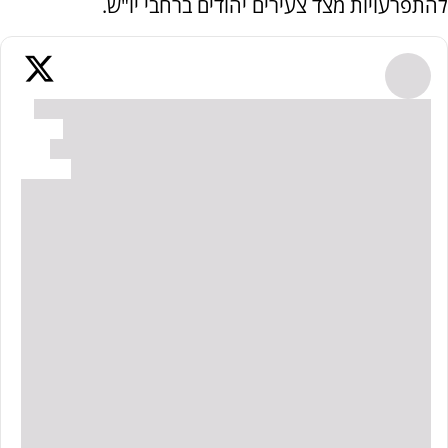
להתפרעויות מצד צעירים יהודים ברחבי יו"ש.