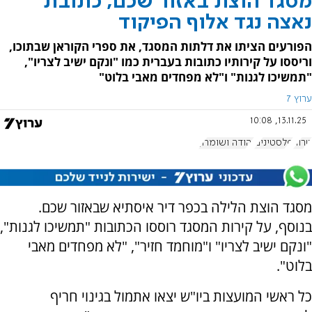
מסגד הוצת באזור שכם, כתובת
נאצה נגד אלוף הפיקוד
הפורעים הציתו את דלתות המסגד, את ספרי הקוראן שבתוכו,
וריססו על קירותיו כתובות בעברית כמו "ונקם ישיב לצריו",
"תמשיכו לגנות" ו"לא מפחדים מאבי בלוט"
ערוץ 7
13.11.25, 10:08
טרור
פלסטינים
יהודה ושומרון
מסגד הוצת הלילה בכפר דיר איסתיא שבאזור שכם.
בנוסף, על קירות המסגד רוססו הכתובות "תמשיכו לגנות",
"ונקם ישיב לצריו" ו"מוחמד חזיר", "לא מפחדים מאבי
בלוט".
כל ראשי המועצות ביו"ש יצאו אתמול בגינוי חריף