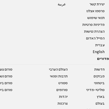
יצירת קשר
عربية
פרסמו אצלנו
תנאי שימוש
מדיניות פרטיות
הצהרת נגישות
המייל האדום
עברית
English
מדורים
חדשות
העולם הערבי
פורום צע
מבזקים
תרבות ופנאי
פורום נשו
ביטחוני
ספורט
פורום בי
פוליטי-מדיני
פורומים
פורום בי
בארץ
יהדות
בעולם
צרכנות