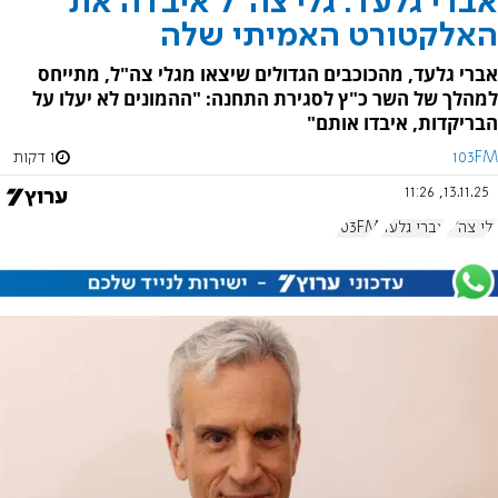
אברי גלעד: גלי צה"ל איבדה את
האלקטורט האמיתי שלה
אברי גלעד, מהכוכבים הגדולים שיצאו מגלי צה"ל, מתייחס
למהלך של השר כ"ץ לסגירת התחנה: "ההמונים לא יעלו על
הבריקדות, איבדו אותם"
103FM
1 דקות
13.11.25, 11:26
גלי צה"ל
אברי גלעד
103FM