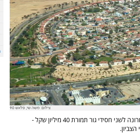
צילום: משה שי, פלאש 90
קניון ערד, הקניון המרכזי היחיד בעיר, נמכר לאחרונה לשני חסידי גור תמורת 40 מיליון שקל -
צביון.