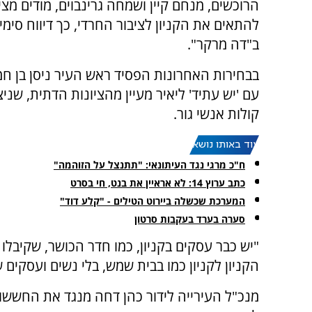
הרוכשים, מנחם קיין ושמחה גרינבוים, מודים מצי
להתאים את הקניון לציבור החרדי, כך דיווח סימי
ב"דה מרקר".
בבחירות האחרונות הפסיד ראש העיר ניסן בן חמ
עם 'יש עתיד' ליאיר מעיין מהציונות הדתית, שניצ
קולות אנשי גור.
עוד באותו נושא:
ח"כ מרגי נגד העיתונאי: "תתנצל על הזוהמה"
כתב ערוץ 14: לא אראיין את בנט, חי בסרט
המערכת שכשלה ביירוט הטילים - "קלע דוד"
סערה בערד בעקבות סרטון
"יש כבר עסקים בקניון, כמו חדר הכושר, שקיבל
הקניון לקניון כמו בבית שמש, בלי נשים ועסקים 
מנכ"ל העירייה לידור כהן דחה מנגד את החששו