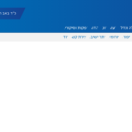
כ"ד באב תשפ"ו |
 ונדל"ן
דעות
אוכל
יהדות
הפקות וסיקורים
ספורט
פורומים
אתר ישיבה
יצירת קשר
עוד