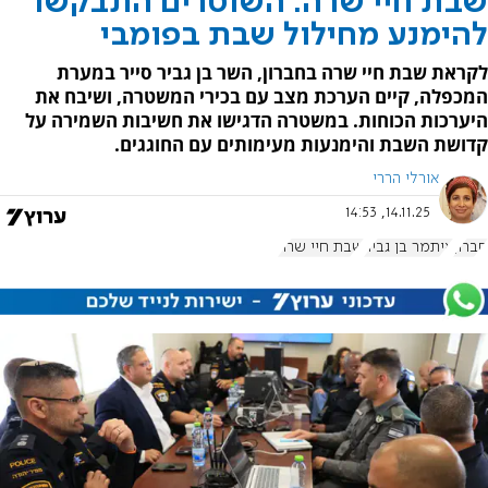
שבת חיי שרה: השוטרים התבקשו
להימנע מחילול שבת בפומבי
לקראת שבת חיי שרה בחברון, השר בן גביר סייר במערת
המכפלה, קיים הערכת מצב עם בכירי המשטרה, ושיבח את
היערכות הכוחות. במשטרה הדגישו את חשיבות השמירה על
קדושת השבת והימנעות מעימותים עם החוגגים.
אורלי הררי
14.11.25, 14:53
חברון
איתמר בן גביר
שבת חיי שרה