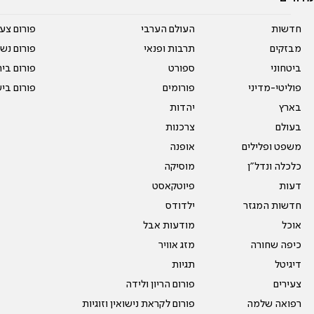
חדשות
העולם הערבי
פורום צע
מבזקים
תרבות ופנאי
פורום נשו
ביטחוני
ספורט
פורום בי
פוליטי-מדיני
פורומים
פורום בי
בארץ
יהדות
בעולם
צרכנות
משפט ופלילים
אופנה
כלכלה ונדל"ן
מוסיקה
דעות
פיוטקאסט
חדשות המגזר
ילדודס
אוכל
מודעות אבל
כיפה שחורה
מזג אוויר
דיגיטל
תגיות
צעירים
פורום הריון ולידה
רפואה שלמה
פורום לקראת נישואין וזוגיות