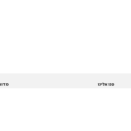
פנו אלינו
מדור
אודות
Pусский
חד
יצירת קשר
عربية
מב
פרסמו אצלנו
בי
תנאי שימוש
פו
מדיניות פרטיות
בא