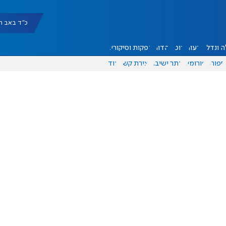
כ"ד באב תשפ"ו |
 ונדל"ן
דעות
אוכל
יהדות
הפקות וסיקורים
ספורט
פורומים
אתר ישיבה
יצירת קשר
עוד