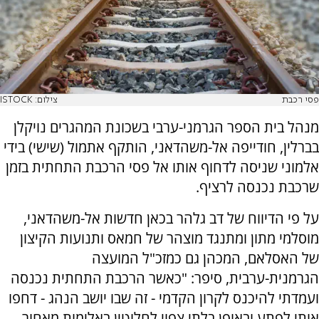
פסי רכבת
צילום: ISTOCK
מנהל בית הספר הגרמני-ערבי בשכונת המהגרים נויקלן
בברלין, חודייפה אל-משהדאני, הותקף אתמול (שישי) בידי
אלמוני שניסה לדחוף אותו אל פסי הרכבת התחתית בזמן
שרכבת נכנסה לרציף.
על פי הדיווח של דב גלהר בכאן חדשות אל-משהדאני,
מוסלמי מתון ומתנגד מוצהר של חמאס ותנועות הקיצון
של האסלאם, המכהן גם כמזכ"ל המועצה
הגרמנית-ערבית, סיפר: "כאשר הרכבת התחתית נכנסה
ועמדתי להיכנס לקרון הקדמי - זה שבו יושב הנהג - דחפו
אותי לפתע ובאופן בלתי צפוי לחלוטין באלימות מאחור