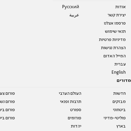
אודות
Pусский
יצירת קשר
عربية
פרסמו אצלנו
תנאי שימוש
מדיניות פרטיות
הצהרת נגישות
המייל האדום
עברית
English
מדורים
חדשות
העולם הערבי
פורום צע
מבזקים
תרבות ופנאי
פורום נשו
ביטחוני
ספורט
פורום בי
פוליטי-מדיני
פורומים
פורום בי
בארץ
יהדות