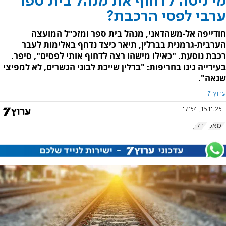
מי ניסה לדחוף את מנהל בית ספר
ערבי לפסי הרכבת?
חודייפה אל-משהדאני, מנהל בית ספר ומזכ"ל המועצה
הערבית-גרמנית בברלין, תיאר כיצד נדחף באלימות לעבר
רכבת נוסעת. "כאילו מישהו רצה לדחוף אותי לפסים", סיפר.
בעירייה גינו בחריפות: "ברלין שייכת לבוני הגשרים, לא למפיצי
שנאה".
ערוץ 7
15.11.25, 17:54
חמאס
ברלין