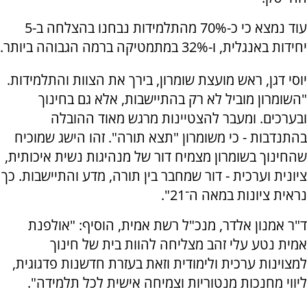
עוד נמצא כי כ-70% מהתלמידות נבחנו בהצלחה ב-5
יחידות באנגלית, ו-32% במתמטיקה ברמה הגבוהה ביותר.
יוסי דגן, ראש מועצת שומרון, בירך את הצוות והתלמידות.
"השומרון מוביל לא רק בהתיישבות, אלא גם בחינוך
ובערכים. ומעבר להצטיינות מרגש מאוד ההובלה
בהתנדבות - כי משומרון "תצא תורה". זהו הישג שמוכיח
שהחינוך בשומרון מצמיח דור של מנהיגות נשית איכותית,
ציונית וערכית - דור שמחבר בין תורה, מדע והתיישבות. כך
נראית ציונות במאה ה־21".
ד"ר אמנון אלדר, מנכ"ל רשת אמית, הוסיף: "אולפנת
אמית נטע עלי זהב מצליחה להוות בית של חינוך
למצוינות ערכית ולימודית וזאת בעזרת חדשנות פדגוגית,
ליווי מחנכות מנטוריות וצמיחה אישית לכל תלמידה".