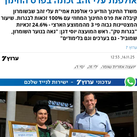
אולפנת עלי זהב זכתה בפרס החינוך
משרד החינוך הודיע כי אולפנת אמי"ת עלי זהב שבשומרון
קיבלה את פרס החינוך המחוזי עם 100% זכאות לבגרות. שיעור
המצטיינות גבוה פי 3 מהממוצע הארצי - 24.6% זכאיות
"בגרות טק". ראש המועצה יוסי דגן: "גאה בנוער השומרון,
שמוביל - גם בערכים וגם בלימודים"
ערוץ 7
16.11.25, 12:53
מועצה אזורית שומרון
עלי זהב
יוסי דגן