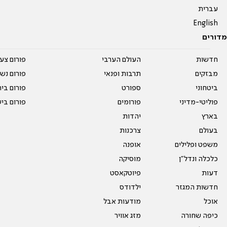
עברית
English
מדורים
חדשות
העולם הערבי
פורום צע
מבזקים
תרבות ופנאי
פורום נשו
ביטחוני
ספורט
פורום בי
פוליטי-מדיני
פורומים
פורום בי
בארץ
יהדות
בעולם
צרכנות
משפט ופלילים
אופנה
כלכלה ונדל"ן
מוסיקה
דעות
פיוטקאסט
חדשות המגזר
ילדודס
אוכל
מודעות אבל
כיפה שחורה
מזג אוויר