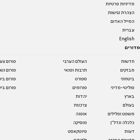
מדיניות פרטיות
הצהרת נגישות
המייל האדום
עברית
English
מדורים
חדשות
העולם הערבי
פורום צע
מבזקים
תרבות ופנאי
פורום נשו
ביטחוני
ספורט
פורום בי
פוליטי-מדיני
פורומים
פורום בי
בארץ
יהדות
בעולם
צרכנות
משפט ופלילים
אופנה
כלכלה ונדל"ן
מוסיקה
דעות
פיוטקאסט