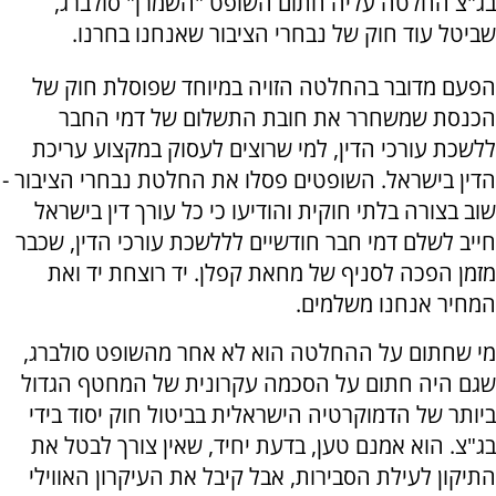
בג"צ החלטה עליה חתום השופט "השמרן" סולברג,
שביטל עוד חוק של נבחרי הציבור שאנחנו בחרנו.
הפעם מדובר בהחלטה הזויה במיוחד שפוסלת חוק של
הכנסת שמשחרר את חובת התשלום של דמי החבר
ללשכת עורכי הדין, למי שרוצים לעסוק במקצוע עריכת
הדין בישראל. השופטים פסלו את החלטת נבחרי הציבור -
שוב בצורה בלתי חוקית והודיעו כי כל עורך דין בישראל
חייב לשלם דמי חבר חודשיים לללשכת עורכי הדין, שכבר
מזמן הפכה לסניף של מחאת קפלן. יד רוצחת יד ואת
המחיר אנחנו משלמים.
מי שחתום על ההחלטה הוא לא אחר מהשופט סולברג,
שגם היה חתום על הסכמה עקרונית של המחטף הגדול
ביותר של הדמוקרטיה הישראלית בביטול חוק יסוד בידי
בג"צ. הוא אמנם טען, בדעת יחיד, שאין צורך לבטל את
התיקון לעילת הסבירות, אבל קיבל את העיקרון האווילי