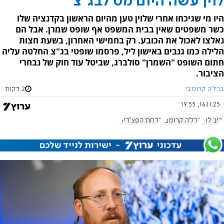
לוין עשה היום מט לבג"צ
היו מי שגיכחו אחרי שלוין טען מהיום הראשון בקדנציה שלו
כשר משפטים שאין בבית המשפט אף שופט שמרן. אבל הם
נאלצו לאכול את הכובע. רק בחמישי האחרון, בשעת חצות
הלילה כמו גנבים באישון ליל, פרסמו שופטי בג"צ החלטה עליה
חתום השופט "השמרן" סולברג, שביטל עוד חוק של נבחרי
הציבור.
ברל'ה קרומבי
2 דקות
16.11.25, 19:55
יריב לוין
ברל'ה קרומבי
הדחת הפצ"רית