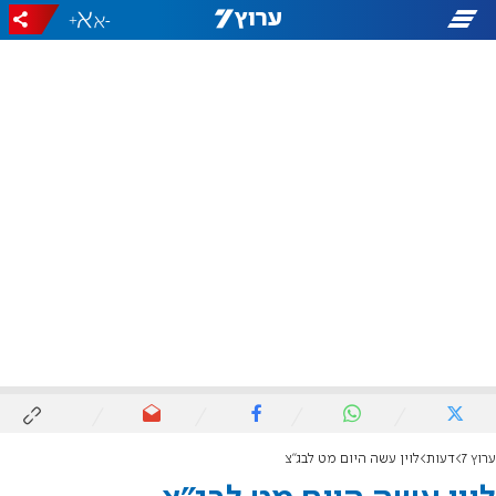
+
-
ערוץ 7
דעות
לוין עשה היום מט לבג"צ