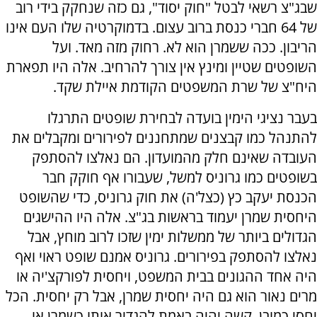
שבג"צ רשאי לבטל "חוק יסוד", גם כזה שנחקק בידי רוב
של 64 חברי כנסת ברוב עצום. בדמוקרטיה שלו העם אינו
הריבון. ככה ששמרן הוא לא. רחוק מזה מאד. ועל
השופטים שטיין ומינץ אין צורך להרחיב. אלה היו תפארת
היח"צ של שרת המשפטים הקודמת איילת שקד.
בעבר נציגי הימין בועדה לבחירת שופטים התרגלו
להתנהל כמו קבצנים שמתחננים לפירורים ומקבלים את
העובדה שאינם חלק מהמועדון. הם נאלצו להסתפק
בשופטים כמו גרוניס למשל, שעבורו אף חוקק חבר
הכנסת יעקב כץ (כצל'ה) את חוק גרוניס, כדי שהשופט
היחסית שמרן יעמוד בראשות בג"צ. אלה היו ההישגים
הגדולים ביותר של ממשלות ימין שזכו לרוב מוחץ, אבל
נאלצו להסתפק בפירורים. גרוניס אמנם שופט ראוי ואף
היה אחד ההגונים בבית המשפט, ויחסית לפורקצ'יה או
מרים נאור הוא גם היה יחסית שמרן, אבל רק יחסית. הכל
יחסי כמובן. קשה יהיה באמת להגדיר אותו כשמרן או