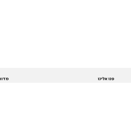
פנו אלינו
מדור
אודות
Pусский
חד
יצירת קשר
عربية
מב
פרסמו אצלנו
בי
תנאי שימוש
פו
מדיניות פרטיות
בא