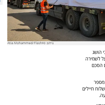
צילום: Atia Mohammed/Flash90
י הושג
ל לשמירה
ם הסכם
 מספר
לוח חיילים
ה.