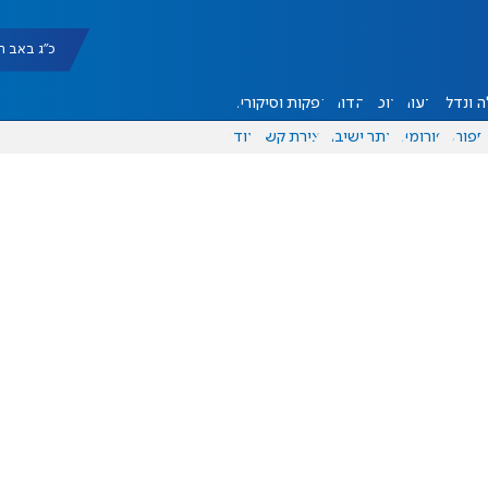
כ"ג באב תשפ"ו |
 ונדל"ן
דעות
אוכל
יהדות
הפקות וסיקורים
ספורט
פורומים
אתר ישיבה
יצירת קשר
עוד