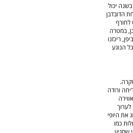
בשנה יכול
חת הדובדבן
 לחורף
ן, במטרה
פן, ריכזנו
ל הנוגע
קרה.
יחה ורודה
ווירה
לערוך
ג את היופי
לות כמו
י שמגיע