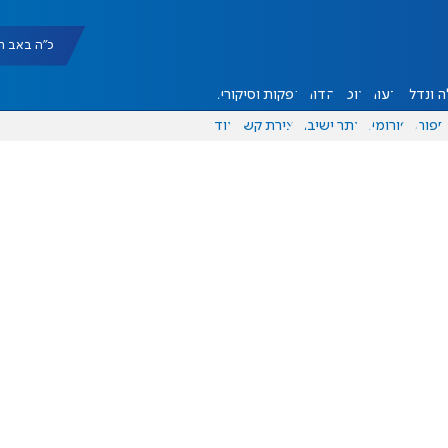
כ"ה באב תשפ"ו |
 ונדל"ן
דעות
אוכל
יהדות
הפקות וסיקורים
ספורט
פורומים
אתר ישיבה
יצירת קשר
עוד