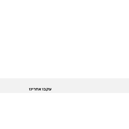
עקבו אחרינו
ות
טוויטר
ם הריון ולידה
פייסבוק
ום לקראת נישואין וזוגיות
אינסטגרם
ום צעירים מעל עשרים
יוטיוב