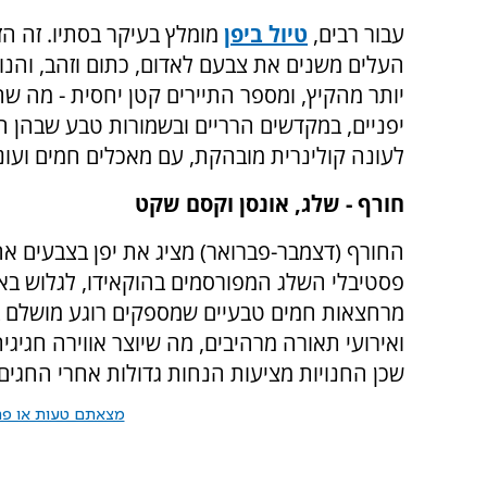
עבור רבים,
טיול ביפן
מומלץ בעיקר בסתיו. זה הז
העלים משנים את צבעם לאדום, כתום וזהב, והנופי
יותר מהקיץ, ומספר התיירים קטן יחסית - מה שהו
יפניים, במקדשים הרריים ובשמורות טבע שבהן 
לעונה קולינרית מובהקת, עם מאכלים חמים ועונת
חורף - שלג, אונסן וקסם שקט
החורף (דצמבר-פברואר) מציג את יפן בצבעים אחרי
פסטיבלי השלג המפורסמים בהוקאידו, לגלוש באת
מרחצאות חמים טבעיים שמספקים רוגע מושלם בימ
ואירועי תאורה מרהיבים, מה שיוצר אווירה חגיגית
שכן החנויות מציעות הנחות גדולות אחרי החגים.
מצאתם טעות או פרס