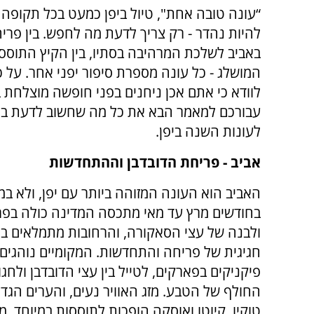
“עונה טובה אחת", טיול ביפן כמעט בכל תקופה 
להיות נהדר - רק צריך לדעת מה לחפש. בין פרי
באביב לשלכת המרהיבה בסתיו, בין הקיץ התוסס
המושלג - כל עונה מספרת סיפור יפני אחר. על כ
לוודא כי אתם אכן ניחנים בפני חופשה מוצלחת בי
עבורכם למאמר הבא את כל מה שחשוב לדעת בכ
לעונות השנה ביפן.
אביב - פריחת הדובדבן וההתחדשות
האביב הוא העונה המזוהה ביותר עם יפן, ולא במ
בחודשים מרץ עד מאי מתכסה המדינה כולה בפר
ולבנה של עצי הסאקורה, והרחובות מתמלאים בא
חגיגית של פריחה והתחדשות. המקומיים נוהגים 
פיקניקים בפארקים, לטייל בין עצי הדובדבן ולחגו
החולף של הטבע. מזג האוויר נעים, והערים הגדו
טוקיו, קיוטו ואוסקה הופכות לתוססות במיוחד. מ