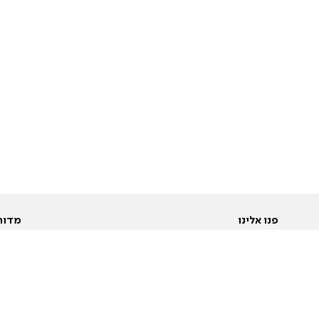
פנו אלינו
מדור
אודות
Pусский
חד
יצירת קשר
عربية
מב
פרסמו אצלנו
בי
תנאי שימוש
פו