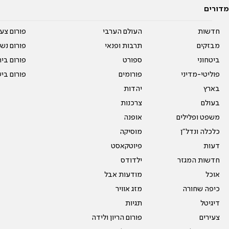
מדורים
חדשות
העולם הערבי
פורום צע
מבזקים
תרבות ופנאי
פורום נשו
ביטחוני
ספורט
פורום בי
פוליטי-מדיני
פורומים
פורום בי
בארץ
יהדות
בעולם
צרכנות
משפט ופלילים
אופנה
כלכלה ונדל"ן
מוסיקה
דעות
פיוטקאסט
חדשות המגזר
ילדודס
אוכל
מודעות אבל
כיפה שחורה
מזג אוויר
דיגיטל
תגיות
צעירים
פורום הריון ולידה