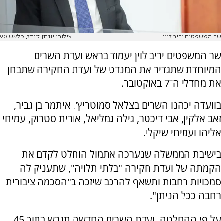
שר המשפטים יריב לוין
צילום: יונתן זינדל, פלאש 90
שר המשפטים יריב לוין יעמוד בראש ועדת השרים
המיוחדת שתגדיר את המנדט של ועדת החקירה שתבחן
את מחדלי ה־7 באוקטובר.
בוועדה יכהנו השרים בצלאל סמוטריץ', איתמר בן גביר,
זאב אלקין, אבי דיכטר, גילה גמליאל, אורית סטרוק, עמיחי
אליהו ועמיחי שיקלי.
בישיבת הממשלה שנערכה אתמול הוחלט לקדם את
הקמתה של ועדת חקירה "בלתי תלויה", שתעניק לה
סמכויות רחבות ותשאף להרכב שיזכה ב"הסכמה ציבורית
רחבה ככל הניתן".
על פי ההחלטה, ועדת השרים החדשה תגבש בתוך 45