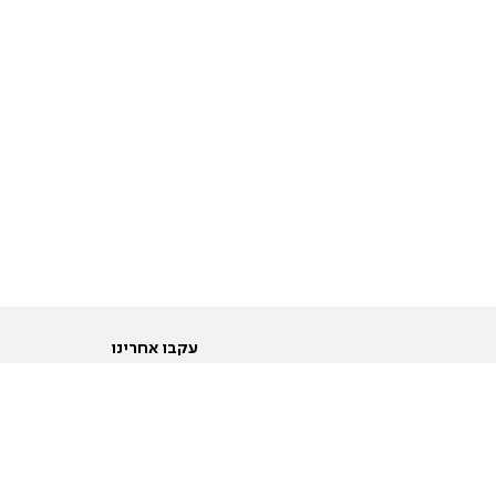
עקבו אחרינו
ות
טוויטר
ם הריון ולידה
פייסבוק
ום לקראת נישואין וזוגיות
אינסטגרם
ום צעירים מעל עשרים
יוטיוב