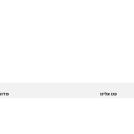
פנו אלינו
מדור
אודות
Pусский
חד
יצירת קשר
عربية
מב
פרסמו אצלנו
בי
תנאי שימוש
פו