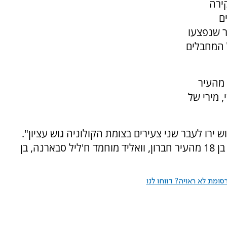
ירה
וספים
גבר ונער שנפצעו
ל המחבלים
 מהעיר
 מירי של
ש ירו לעבר שני צעירים בצומת הקולוניה גוש עציון".
המחבלים שחוסלו: עמראן איבראהים אל-אטרש, בן 18 מהעיר חברון, וואליד מוחמד ח'ליל סבארנה, בן
ומת לא ראויה? דווחו לנו