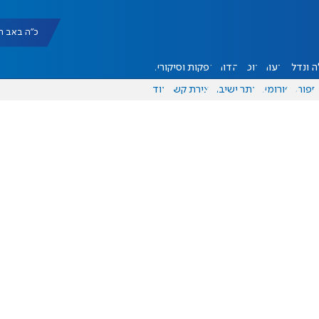
כ"ה באב תשפ"ו |
 ונדל"ן
דעות
אוכל
יהדות
הפקות וסיקורים
ספורט
פורומים
אתר ישיבה
יצירת קשר
עוד