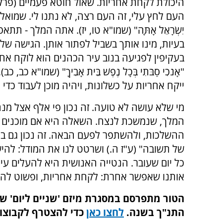
היכולת לקחת אחריות. שאול חוטא פעמיים (פרק 
העם לחץ עלי, זה העם רצה, לא נתנו לי. שמואל נוזף בו: 
יִשְׂרָאֵל אָתָּה" (שמו"א טו, יז). אתה המלך -
בעיות, מינו אותך בשביל לפתור אותן. הגישה של
בעקיפין לפגיעה בנוב עיר הכהנים הוא לוקח אח
"אָנֹכִי סַבֹּתִי בְּכָל נֶפֶשׁ בֵּית אָבִיךָ" (שמו
ייקח אחריות על כשלונות, ויהיה מוכן לעבוד כד
מי שלא עושה לא טועה. זה נכון פי אלף אצל מנהי
המלך, שנמשכת לנצח. השאלה היא אם מוכנים ל
ההשלכות, ולהשתפר לפעם הבאה. זה נכון גם בחי
של תשובה" (ע"ז ה.) ושרטט לנו את המודל: להיש
כל יום שעובר. הנטייה האנושית היא להעלים עין
אותנו שאפשר אחרת: לקחת אחריות, ופשוט לה
הטור מתפרסם במסגרת מיזם 'שניים ליום' שבו
התנ"ך בשנה.
לחצו כאן
כדי להצטרף לקבוצו