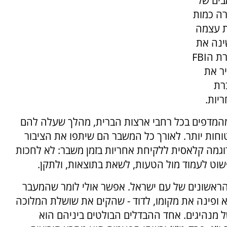
בים של
רה כמות
ת עצמה
ינה את
המצב, ונלמד עד היום בבתי הספר לניהול. בחקירת הFBI
ר את
רת
יות.
מהמדפים בכל רחבי ארצות הברית, מהלך שעלה להם
בטוחות יותר. לאורך כל המשבר הם שיתפו את הציבור
גמה קלאסית ללקיחת אחריות בזמן משבר: לא לחכות
ט לעמוד מול הטעות, לשאת בתוצאות, ולתקן.
 הראשונים של עם ישראל. אפשר אולי לומר שהמעבר
 ופינה את מקומו, לדוד - שהקים את שושלת המלוכה
ל מנהיגים. אחד ההבדלים הבולטים ביניהם הוא