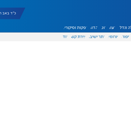
כ"ד באב תשפ"ו |
 ונדל"ן
דעות
אוכל
יהדות
הפקות וסיקורים
ספורט
פורומים
אתר ישיבה
יצירת קשר
עוד