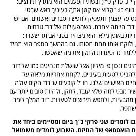
י"ג, פרק ט"ו) ובשתי הפעמים הוא מתרץ תירוצים:
"הֲלוֹא אִם קָטֹן אַתָּה בְּעֵינֶיךָ רֹאשׁ שִׁבְטֵי
 תתאפס על עצמך ותפסיק לחפש הסברים ואשמים. אם יש
 דוד הייתה אחרת. כשהפעולות של דוד גורמות
ריות באופן מלא. הוא מצהיר בפני אביתר ששרד:
"א כב, כב), ולוקח אותו תחת חסותו. גם בהמשך הספר הוא תמיד
י ללמוד מהטעויות ולתקן את מה שאפשר.
גים ונכון פי מיליון אצל שושלת מנהיגים כמו של דוד
הביט לטעות בעיניים, לקחת אחריות מלאה על
ים האישיים שלנו. חז"ל קובעים ש"דוד הקים עולה
יר מבט למה שלא עובד, לתקן, ולהיות טובים יותר עם
 מהבעיות, ולחפש תירוצים לטעויות. דוד המלך לימד
שתפר.
 לומדים שני פרקי נ"ך ביום ומסיימים ביחד את
ת הואטסאפ של המיזם. השבוע לומדים משמואל