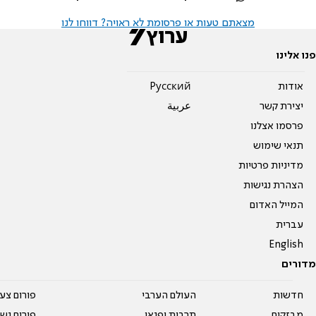
מצאתם טעות או פרסומת לא ראויה? דווחו לנו
פנו אלינו
אודות
Pусский
יצירת קשר
عربية
פרסמו אצלנו
תנאי שימוש
מדיניות פרטיות
הצהרת נגישות
המייל האדום
עברית
English
מדורים
חדשות
העולם הערבי
פורום צע
מבזקים
תרבות ופנאי
פורום נשו