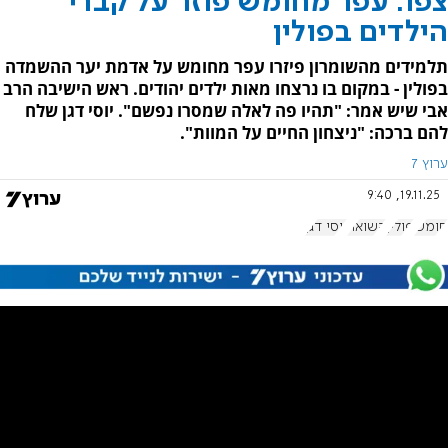
צפו: עפר מחומש פוזר על קברי
הילדים בפולין
תלמידים מהשומרון פיזרו עפר מחומש על אדמת יער ההשמדה
בפולין - במקום בו נרצחו מאות ילדים יהודים. ראש הישיבה הרב
אבי שיש אמר: "תהיו פה לאלה שמסרו נפשם". יוסי דגן שלח
להם ברכה: "ניצחון החיים על המוות".
ערוץ 7
19.11.25, 9:40
חומש
פולין
השואה
יוסי דגן