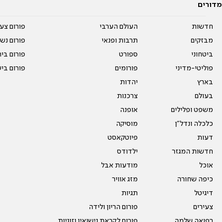
מדורים
חדשות
העולם הערבי
פורום צע
מבזקים
תרבות ופנאי
פורום נשו
ביטחוני
ספורט
פורום בי
פוליטי-מדיני
פורומים
פורום בי
בארץ
יהדות
בעולם
צרכנות
משפט ופלילים
אופנה
כלכלה ונדל"ן
מוסיקה
דעות
פיוטקאסט
חדשות המגזר
ילדודס
אוכל
מודעות אבל
כיפה שחורה
מזג אוויר
דיגיטל
תגיות
צעירים
פורום הריון ולידה
רפואה שלמה
פורום לקראת נישואין וזוגיות