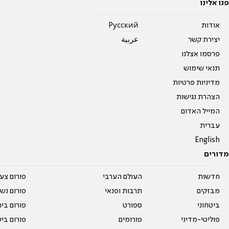
פנו אלינו
אודות
Pусский
יצירת קשר
عربية
פרסמו אצלנו
תנאי שימוש
מדיניות פרטיות
הצהרת נגישות
המייל האדום
עברית
English
מדורים
חדשות
העולם הערבי
פורום צע
מבזקים
תרבות ופנאי
פורום נשו
ביטחוני
ספורט
פורום בי
פוליטי-מדיני
פורומים
פורום בי