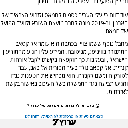
ונדל"ן הפועלות באפריקה ובמזרח התיכון.
עוד דווח כי עלי העביר כספים לחמאס ולזרוע הצבאית של
הארגון, וב-2019 מונה לחבר מועצת השורא ולוועד הפועל
של חמאס.
מחבל נוסף ששמו צויין בכתבה הוא עומר אל-קסאב
המתגורר בוויניפג, מניטובה. המידע עליו הגיע מהמודיעין
הישראלי, ובעקבות כך הוקפאה בקשתו לקבל אזרחות
קנדית. אל-קסאב נולד בעיר הסורית אל-באב, עבר
לטורקיה ומשם לקנדה. הוא מכחיש את הטענות נגדו
והגיש תביעה נגד הממשלה בשל העיכוב באישור בקשתו
לאזרחות.
הצטרפו לקבוצת הוואטצאפ של ערוץ 7
מצאתם טעות או פרסומת לא ראויה? דווחו לנו