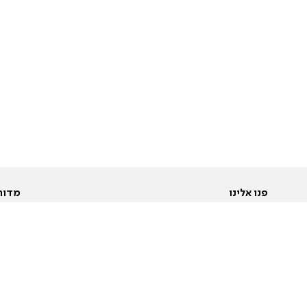
פנו אלינו
מדור
אודות
Pусский
חד
יצירת קשר
عربية
מב
פרסמו אצלנו
בי
תנאי שימוש
פו
מדיניות פרטיות
בא