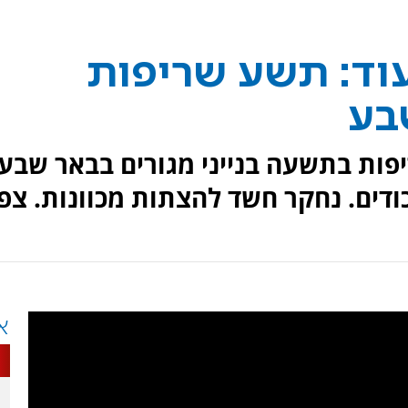
וד: תשע שריפות
בע
פות בתשעה בנייני מגורים בבאר שבע.
א