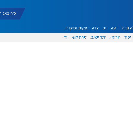
כ"ה באב תשפ"ו |
 ונדל"ן
דעות
אוכל
יהדות
הפקות וסיקורים
ספורט
פורומים
אתר ישיבה
יצירת קשר
עוד