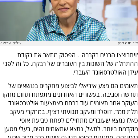
ד"ר חנה קטן
צילום: ערוץ 7
'ויתרוצצו הבנים בקרבה' . הפסוק מתאר את נקודת
ההתחלה של השונות בין העוברים של רבקה. כל זה לפני
עידן האולטרסאונד העוברי.
תאומים הם מצע אידיאלי לביצוע מחקרים בנושאים של
תורשה וסביבה. בעשורים האחרונים מתפתח תחום מחקר
העוקב אחר תאומים עוד ברחם באמצעות אולטרסאונד
תלת ממד, דופלר ומעקב תנועתי רציף. במחקרי מעקב
כאלו נמצא שעוברים מתחילים לפתח טביעת אופי
מוקדמת ביותר. למשל, נמצא שתאומים זהים, בעלי מטען
גנטי זהה, מפגינים דפוסי תנועה שונים כבר סביב שבוע