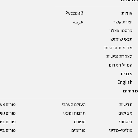
פנו אלינו
אודות
Pусский
יצירת קשר
عربية
פרסמו אצלנו
תנאי שימוש
מדיניות פרטיות
הצהרת נגישות
המייל האדום
עברית
English
מדורים
חדשות
העולם הערבי
פורום צע
מבזקים
תרבות ופנאי
פורום נשו
ביטחוני
ספורט
פורום בי
פוליטי-מדיני
פורומים
פורום בי