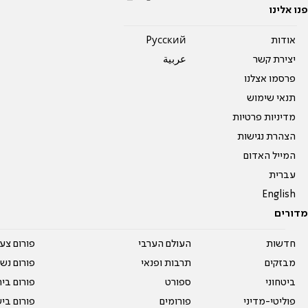
פנו אלינו
אודות
Pусский
יצירת קשר
عربية
פרסמו אצלנו
תנאי שימוש
מדיניות פרטיות
הצהרת נגישות
המייל האדום
עברית
English
מדורים
חדשות
העולם הערבי
פורום צע
מבזקים
תרבות ופנאי
פורום נשו
ביטחוני
ספורט
פורום בי
פוליטי-מדיני
פורומים
פורום בי