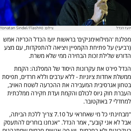
יועז הנדל
צילום: Yonatan Sindel/Flash90
מפלגת 'המילואימניקים' בראשות יועז הנדל הכריזה אמש
(רביעי) על פתיחת הקמפיין ויציאה להתפקדות, עם מצע
הדורש שלילת זכות הבחירה ממי שלא משרת.
הנדל פירט את עקרונות היסוד של המפלגה: הקמת
ממשלת אחדות ציוניות - ללא ערבים וללא חרדים, תפיסת
בטחון אגרסיבית המעבירה את ההכרעה לשטח האויב,
העברת חוק גיוס לכולם והקמת ועדת חקירה ממלכתית
למחדלי 7 באוקטובר.
"מבחינתי כל מי שאחראי על 7.10 צריך ללכת הביתה,
אבל לא אני קובע", אמר הנדל. "אנחנו בוחרים להתעסק
בעקרונות ולא בחרמות. יש פה אנשים חכמים שמתנהגים