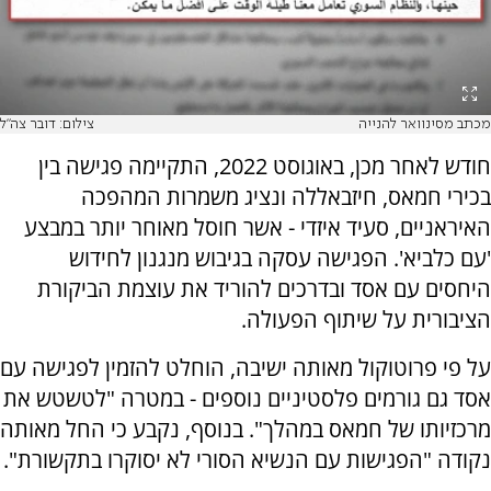
מכתב מסינוואר להנייה
צילום: דובר צה"ל
חודש לאחר מכן, באוגוסט 2022, התקיימה פגישה בין
בכירי חמאס, חיזבאללה ונציג משמרות המהפכה
האיראניים, סעיד איזדי - אשר חוסל מאוחר יותר במבצע
'עם כלביא'. הפגישה עסקה בגיבוש מנגנון לחידוש
היחסים עם אסד ובדרכים להוריד את עוצמת הביקורת
הציבורית על שיתוף הפעולה.
על פי פרוטוקול מאותה ישיבה, הוחלט להזמין לפגישה עם
אסד גם גורמים פלסטיניים נוספים - במטרה "לטשטש את
מרכזיותו של חמאס במהלך". בנוסף, נקבע כי החל מאותה
נקודה "הפגישות עם הנשיא הסורי לא יסוקרו בתקשורת".