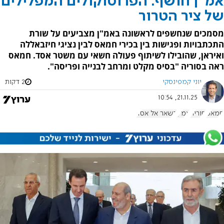
אמ"ן חושף: הפרוטוקולים המפלילים
של ציר הטרור
מסמכים שנחשפים לראשונה באמ"ן מצביעים על שורת
התכתבויות ופגישות בין בכירי חמאס לבין נציגי חיזבאללה
ואיראן, שהובילו לשיתוף פעולה חשאי עם משטר אסד. חמאס
ראה בסוריה "בסיס מקלט ומרחב לבנייה ופריסה".
יוני קמפינסקי
2 דקות
21.11.25, 10:54
חמאס
סוריה
אמ"ן
בשאר אל אסד