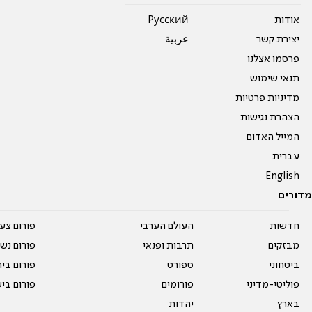
אודות
Pусский
יצירת קשר
عربية
פרסמו אצלנו
תנאי שימוש
מדיניות פרטיות
הצהרת נגישות
המייל האדום
עברית
English
מדורים
חדשות
העולם הערבי
פורום צע
מבזקים
תרבות ופנאי
פורום נשו
ביטחוני
ספורט
פורום בי
פוליטי-מדיני
פורומים
פורום בי
בארץ
יהדות