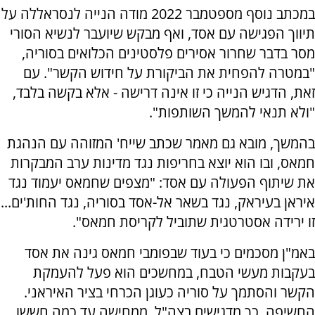
במכתב נוסף מספטמבר 2022 מודה הנייה לנסראללה על
תיווך הפגישה עם אסד, ואף מבקש שיועבר לנשיא הסורי
מסר בדבר שחרור אסירים פלסטינים הכלואים בסוריה,
"במטרה להפחית את הביקורת על חידוש הקשר". עם
זאת, הדגיש הנייה כי זו אינה דרישה - אלא בקשה בלבד,
"ולא תנאי להמשך השותפות".
בהמשך, מובא גם מאמר שכתב שייח' המזוהה עם הנהגת
חמאס, ובו הוא יוצא בחריפות נגד מדינות ערב המבקרות
את שיתוף הפעולה עם אסד: "מצפים שחמאס יעמוד נגד
איראן בעיראק, נגד בשאר אל-אסד בסוריה, נגד החות'ים...
זו ירידה אסטרטגית שתוביל לקריסת חמאס".
באמ"ן מסכמים כי בעוד שבפומבי חמאס גינה את אסד
בעקבות מעשי הטבח, במחשכים הוא פעל להעמקת
הקשר והסתמך על סוריה כעוגן הכרחי בציר האיראני.
החשיפה, כך מדגישים בצה"ל, ממחישה עד כמה חששו