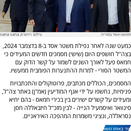
חמאס ואסד בסוריה
צילום: רויטרס, sana sana
כמעט שנה לאחר נפילת משטר אסד ב-8 בדצמבר 2024,
בצה"ל חושפים היום (שישי) מסמכים חדשים המעידים כי
חמאס פעל לאורך השנים לשמור על קשר הדוק עם
המשטר הסורי - למרות ההתנערות הפומבית ממעשיו.
המסמכים, הכוללים מכתבים, פרוטוקולים והתכתבויות
פנימיות, נחשפו על ידי אגף המודיעין (אמ"ן) באתר צה"ל,
ומעידים על קשרים ישירים בין בכירי חמאס - בהם יחיא
סינוואר ואיסמעיל הנייה - לבין מזכ"ל חיזבאללה חסן
נסראללה, ונציגי משמרות המהפכה האיראניים.
עוד באותו נושא: