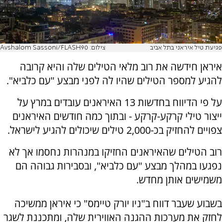
פגיעת טיל איראני בתל אביב
צילום: Avshalom Sassoni/FLASH90
איראן חידשה את רוב מלאי הטילים שלה והיא קרובה
להגיע למספר הטילים שהיו לה לפני מבצע "עם כלביא".
על פי הדיווח בחדשות 13 האיראנים עובדים במרץ על
ייצור טילי קרקע-קרקע - ובתוך כמה חודשים האיראנים
צפויים להחזיק בכ-2,000 טילים שיכולים להגיע לישראל.
רוב הטילים שהאיראנים החזיקו במנהרות נחסמו אך לא
נפגעו במהלך מבצע "עם כלביא", ובסבירות גבוהה הם
משמישים אותן מחדש.
בשבוע שעבר דווח ב"ניו יורק טיימס" כי איראן ממשיכה
לחזק את מערכות ההגנה האווירית שלה, ומתכננת לשגר