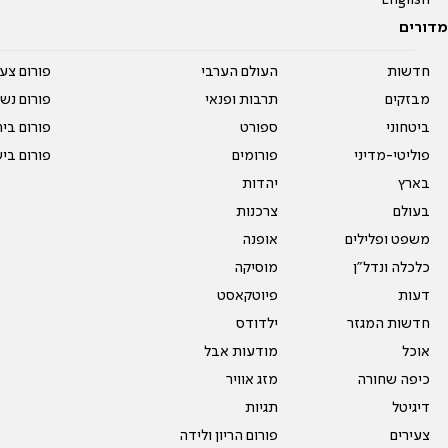
English
מדורים
חדשות
העולם הערבי
פורום צע
מבזקים
תרבות ופנאי
פורום נשו
ביטחוני
ספורט
פורום בי
פוליטי-מדיני
פורומים
פורום בי
בארץ
יהדות
בעולם
צרכנות
משפט ופלילים
אופנה
כלכלה ונדל"ן
מוסיקה
דעות
פיוטקאסט
חדשות המגזר
ילדודס
אוכל
מודעות אבל
כיפה שחורה
מזג אוויר
דיגיטל
תגיות
צעירים
פורום הריון ולידה