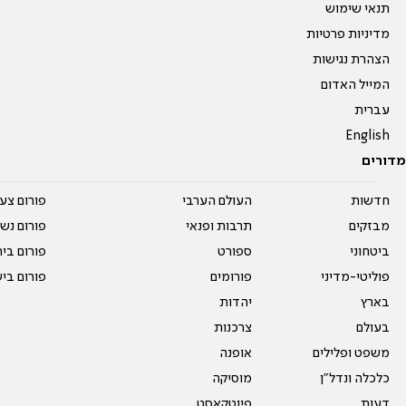
תנאי שימוש
מדיניות פרטיות
הצהרת נגישות
המייל האדום
עברית
English
מדורים
חדשות
העולם הערבי
פורום צע
מבזקים
תרבות ופנאי
פורום נשו
ביטחוני
ספורט
פורום בי
פוליטי-מדיני
פורומים
פורום בי
בארץ
יהדות
בעולם
צרכנות
משפט ופלילים
אופנה
כלכלה ונדל"ן
מוסיקה
דעות
פיוטקאסט