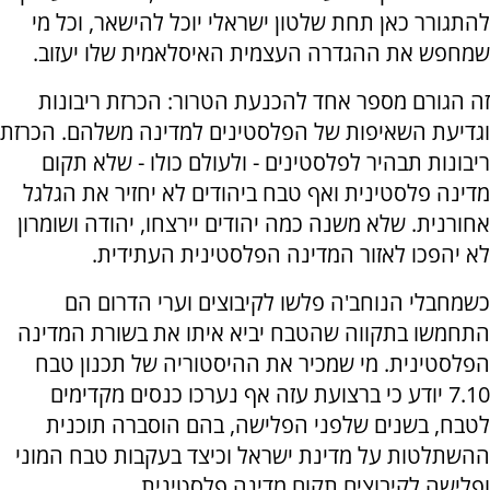
להתגורר כאן תחת שלטון ישראלי יוכל להישאר, וכל מי
שמחפש את ההגדרה העצמית האיסלאמית שלו יעזוב.
זה הגורם מספר אחד להכנעת הטרור: הכרזת ריבונות
וגדיעת השאיפות של הפלסטינים למדינה משלהם. הכרזת
ריבונות תבהיר לפלסטינים - ולעולם כולו - שלא תקום
מדינה פלסטינית ואף טבח ביהודים לא יחזיר את הגלגל
אחורנית. שלא משנה כמה יהודים יירצחו, יהודה ושומרון
לא יהפכו לאזור המדינה הפלסטינית העתידית.
כשמחבלי הנוחב'ה פלשו לקיבוצים וערי הדרום הם
התחמשו בתקווה שהטבח יביא איתו את בשורת המדינה
הפלסטינית. מי שמכיר את ההיסטוריה של תכנון טבח
7.10 יודע כי ברצועת עזה אף נערכו כנסים מקדימים
לטבח, בשנים שלפני הפלישה, בהם הוסברה תוכנית
ההשתלטות על מדינת ישראל וכיצד בעקבות טבח המוני
ופלישה לקיבוצים תקום מדינה פלסטינית.