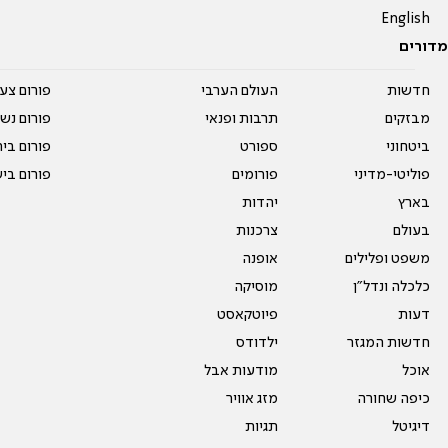
English
מדורים
חדשות
העולם הערבי
פורום צע
מבזקים
תרבות ופנאי
פורום נשו
ביטחוני
ספורט
פורום בי
פוליטי-מדיני
פורומים
פורום בי
בארץ
יהדות
בעולם
צרכנות
משפט ופלילים
אופנה
כלכלה ונדל"ן
מוסיקה
דעות
פיוטקאסט
חדשות המגזר
ילדודס
אוכל
מודעות אבל
כיפה שחורה
מזג אוויר
דיגיטל
תגיות