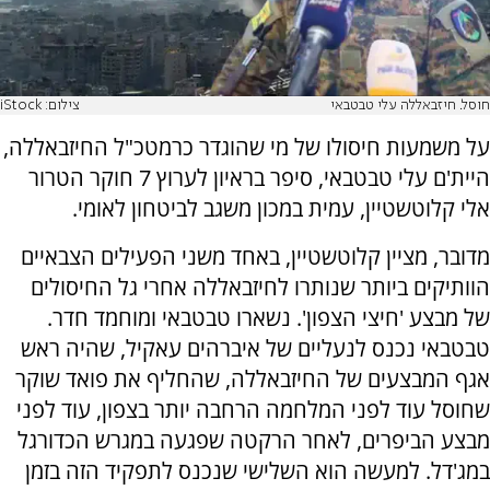
חוסל. חיזבאללה עלי טבטבאי
צילום: iStock
על משמעות חיסולו של מי שהוגדר כרמטכ"ל החיזבאללה,
היית'ם עלי טבטבאי, סיפר בראיון לערוץ 7 חוקר הטרור
אלי קלוטשטיין, עמית במכון משגב לביטחון לאומי.
מדובר, מציין קלוטשטיין, באחד משני הפעילים הצבאיים
הוותיקים ביותר שנותרו לחיזבאללה אחרי גל החיסולים
של מבצע 'חיצי הצפון'. נשארו טבטבאי ומוחמד חדר.
טבטבאי נכנס לנעליים של איברהים עאקיל, שהיה ראש
אגף המבצעים של החיזבאללה, שהחליף את פואד שוקר
שחוסל עוד לפני המלחמה הרחבה יותר בצפון, עוד לפני
מבצע הביפרים, לאחר הרקטה שפגעה במגרש הכדורגל
במג'דל. למעשה הוא השלישי שנכנס לתפקיד הזה בזמן