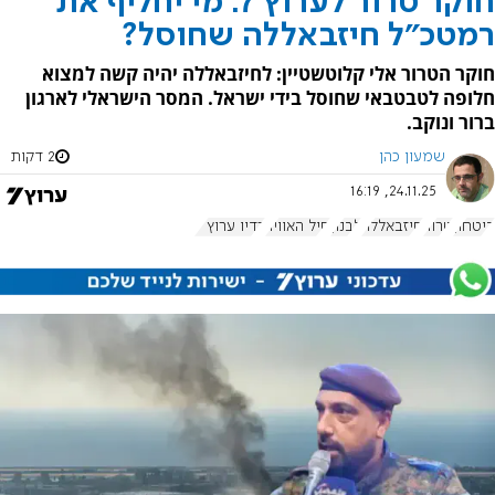
חוקר טרור לערוץ 7: מי יחליף את
רמטכ"ל חיזבאללה שחוסל?
חוקר הטרור אלי קלוטשטיין: לחיזבאללה יהיה קשה למצוא
חלופה לטבטבאי שחוסל בידי ישראל. המסר הישראלי לארגון
ברור ונוקב.
שמעון כהן
2 דקות
24.11.25, 16:19
ביטחון
טרור
חיזבאללה
לבנון
חיל האוויר
רדיו ערוץ 7