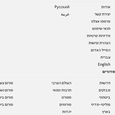
אודות
Pусский
יצירת קשר
عربية
פרסמו אצלנו
תנאי שימוש
מדיניות פרטיות
הצהרת נגישות
המייל האדום
עברית
English
מדורים
חדשות
העולם הערבי
פורום צע
מבזקים
תרבות ופנאי
פורום נשו
ביטחוני
ספורט
פורום בי
פוליטי-מדיני
פורומים
פורום בי
בארץ
יהדות