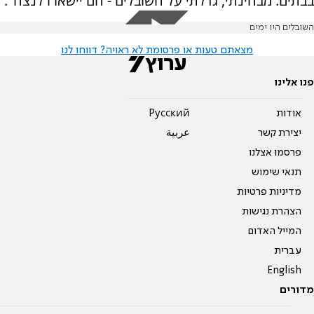
בבתים. מבחינתי, גדלתי על השובלים - הם יישארו לנצח".
השובלים היו ימים
מצאתם טעות או פרסומת לא ראויה? דווחו לנו
פנו אלינו
אודות
Pусский
יצירת קשר
عربية
פרסמו אצלנו
תנאי שימוש
מדיניות פרטיות
הצהרת נגישות
המייל האדום
עברית
English
מדורים