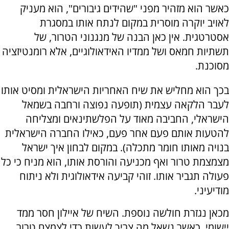
כאשר הוא מזהיר מפני "שהידים גיבורים", הוא מעניק
לאויב יוקרה מוסרית במקום לנתח אותו במסגרת
אסטרטגית. אין כאן הבנה של מנגנוני הטרור, של
תשתיות חמאס ושל ממדיו האידאולוגיים, אלא רומנטיזציה
מסוכנת.
בכך הוא מחליש את שיח האחריות הישראלית ומסיט אותו
לעבר הלקאה עצמית (תופעה נפוצה ורחבה בשמאל
הישראלי, החביבה מאוד על הפלשתינאים ומצליחה
להטעות אותם פעם אחר פעם, כאילו החברה הישראלית
בנויה מאותו חומר מתכלה). במקום לבחון איך ישראל
מצמצמת טרור ואף מכניעה והורסת אותו, הוא מניח כי כל
פעולה תגביר אותו. זוהי קביעה אידאולוגית ולא ניתוח
מודיעיני
.
מכאן נגזרת חולשה נוספת. השיח של איילון חסר ממד
יישומי. כאשר נשאל מה צריך לעשות כדי לצמצם טרור,