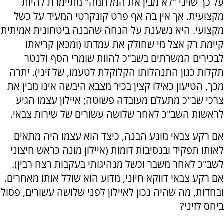
על כך שזיני "לא מבין את המלחמה" מתיימרת להיות
מקצועית. אך אין בה אף פרט קונקרטי המעיד על כשל
מקצועי. היא נשענת על הנחה שהבנה ביטחונית אמיתית
קיימת רק אצל מי שחולק את עמדתו (ומכאן קריאתו
לבכירים המשרתים בשב"כ להוות שומרי הסף ולנטר
תקלות כגון התנהלותו הקלוקלת לטעמו, של זיני). יתרה
מכך, הטיעון כאילו קצין בכיר מצבא היבשה אינו מבין את
צרכי שב"כ מתעלם מעובדה פשוטה; איילון עצמו הגיע
לראשות השב"כ לאחר שלושה עשורים של שירות צבאי.
אם רקע צבאי מונע הבנה, כיצד הוא עצמו היה מתאים
לאותו תפקיד ובנסיבות דומות (איילון מונה כראש חיצוני
לשב"כ לאחר משבר וכשל מנהיגותי בעקבות רצח רבין).
אם רקע צבאי דווקא חיוני, מדוע הוא שולל אותו מאחרים
.
ובחדות, מה שהיה נכון לאיילון לפני שלושה עשורים, פסול
ביחס לזיני?