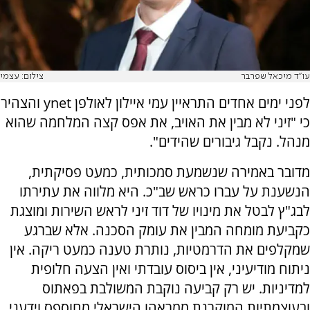
עו"ד מיכאל שפרבר
צילום: עצמי
לפני ימים אחדים התראיין עמי איילון לאולפן
ynet
והצהיר
כי "זיני לא מבין את האויב, את אפס קצה המלחמה שהוא
מנהל. נקבל גיבורים שהידים".
מדובר באמירה שנשמעת סמכותית, כמעט פסיקתית,
הנשענת על עברו כראש שב"כ. היא מלווה את עתירתו
לבג"ץ לבטל את מינויו של דוד זיני לראש השירות ומוצגת
כקביעת מומחה המבין את עומק הסכנה. אלא שברגע
שמקלפים את הדרמטיות, נותרת טענה כמעט ריקה. אין
ניתוח מודיעיני, אין ביסוס עובדתי ואין הצעה חלופית
למדיניות. יש רק קביעה נוקבת המשולבת בפאתוס
ובעוצמתיות המוקרנת ממראהו הישראלי מחוספס וידעני