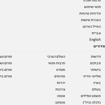
פרסמו אצלנו
תנאי שימוש
מדיניות פרטיות
הצהרת נגישות
המייל האדום
עברית
English
מדורים
חדשות
העולם הערבי
פורום צע
מבזקים
תרבות ופנאי
פורום נשו
ביטחוני
ספורט
פורום בי
פוליטי-מדיני
פורומים
פורום בי
בארץ
יהדות
בעולם
צרכנות
משפט ופלילים
אופנה
כלכלה ונדל"ן
מוסיקה