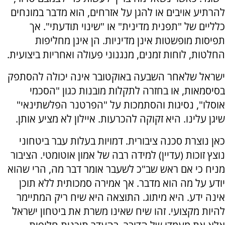
להרתיע אויבים או להגן על אזרחים, הוא מדבר במונחים
כלליים של "תפנית מדינית" או "שינוי תודעתי". אך
תפיסות מופשטות אינן מדיניות. הן אינן מחליפות
החלטות, לוחות זמנים, מנגנוני פעולה ואחריות ביצועית.
ישראל שלאחר השבעה באוקטובר אינה יכולה להסתפק
בסיסמאות, או בחזרה לתקלות מובנות כגון "הסכמי
אוסלו", נסיגות והסתמכות על "הפרטנר הפלשתינאי"
שיגן עלינו. היא זקוקה להכרעות. איילון לא מציע אותן
.
כאן נוצרת סכנה ציבורית. דמויות בעלות עבר ביטחוני
נוצץ זוכות (עדיין) למידה רבה של אמון אוטומטי. הציבור
מניח כי אם ראש שב"כ לשעבר אומר דבר מה, הרי שהוא
יודע על מה הוא מדבר. אך אמירה סמכותית ללא תוכן
אינה ידע. היא מיתוג. התוצאה היא שיח ריק המתיימר
להיות מקצועי. זהו שיח שאינו משרת את ביטחון ישראל