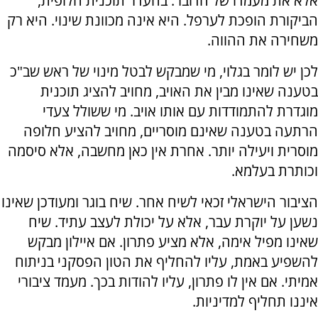
אלא את מעמדו של הדובר. בהעדר תוכנית חלופית,
הביקורת הופכת לערפל. היא אינה מכוונת שינוי. היא רק
משחירה את ההווה
.
לכן יש לומר בגלוי, מי שמבקש לבטל מינוי של ראש שב"כ
בטענה שאינו מבין את האויב, מחויב להציג תוכנית
מוגדרת להתמודדות עם אותו אויב. מי ששולל צעדי
הרתעה בטענה שאינם מוסריים, מחויב להציע חלופה
מוסרית ויעילה יותר. אחרת אין כאן מחשבה, אלא סיסמה
וכותרת בעלמא
.
הציבור הישראלי זכאי לשיח אחר. שיח בוגר ומעודכן שאינו
נשען על יוקרת עבר, אלא על יכולת לעצב עתיד. שיח
שאינו מפיל אימה, אלא מציע פתרון. אם איילון מבקש
להשפיע באמת, עליו להחליף את הטון הפסקני בניתוח
אמיתי. אם אין לו פתרון, עליו להודות בכך. מעמד ציבורי
איננו תחליף למדיניות.