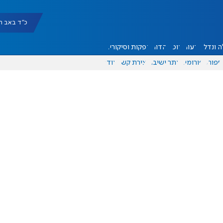
כ"ד באב תשפ"ו |
 ונדל"ן
דעות
אוכל
יהדות
הפקות וסיקורים
ספורט
פורומים
אתר ישיבה
יצירת קשר
עוד