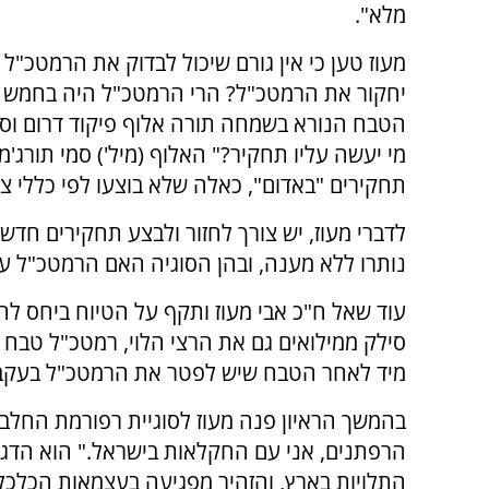
מלא".
מעוז טען כי אין גורם שיכול לבדוק את הרמטכ"ל ע
יחקור את הרמטכ"ל? הרי הרמטכ"ל היה בחמש 
הטבח הנורא בשמחה תורה אלוף פיקוד דרום וס
מי יעשה עליו תחקיר?" האלוף (מיל') סמי תורג'מן
תחקירים "באדום", כאלה שלא בוצעו לפי כללי צה
לדברי מעוז, יש צורך לחזור ולבצע תחקירים חדשי
נותרו ללא מענה, ובהן הסוגיה האם הרמטכ"ל עצ
עוד שאל ח"כ אבי מעוז ותקף על הטיוח ביחס להרצ
סילק ממילואים גם את הרצי הלוי, רמטכ"ל טבח 
מיד לאחר הטבח שיש לפטר את הרמטכ"ל בעקבו
בהמשך הראיון פנה מעוז לסוגיית רפורמת החלב.
הרפתנים, אני עם החקלאות בישראל." הוא הדג
התלויות בארץ, והזהיר מפגיעה בעצמאות הכלכל