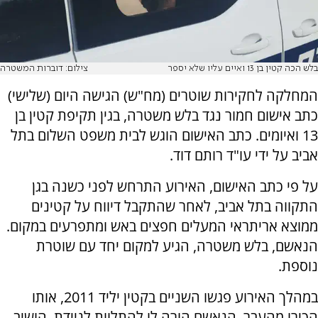
בלש הכה קטין בן 13 ואיים עליו שלא יספר
צילום: דוברות המשטרה
המחלקה לחקירות שוטרים (מח"ש) הגישה היום (שלישי)
כתב אישום חמור נגד בלש משטרה, בגין תקיפת קטין בן
13 ואיומים. כתב האישום הוגש לבית משפט השלום בתל
אביב על ידי עו"ד רותם דוד.
על פי כתב האישום, האירוע התרחש לפני כשנה בגן
התקווה בתל אביב, לאחר שהתקבל דיווח על קטינים
ממוצא אריתראי המעלים חפצים באש ומתפרעים במקום.
הנאשם, בלש משטרה, הגיע למקום יחד עם שוטרת
נוספת.
במהלך האירוע פגשו השניים בקטין יליד 2011, אותו
הכירו מהעבר. הנאשם הורה לו להתלוות לניידת, הושיב