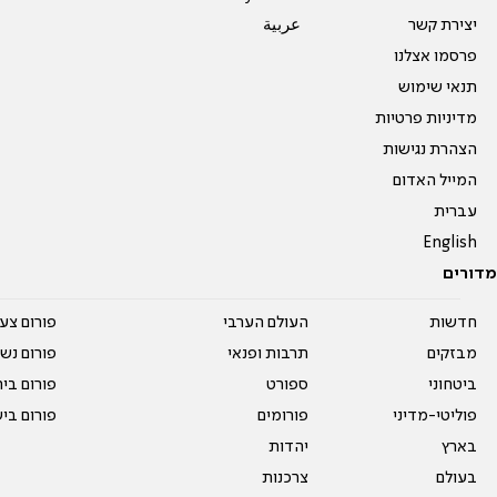
יצירת קשר
عربية
פרסמו אצלנו
תנאי שימוש
מדיניות פרטיות
הצהרת נגישות
המייל האדום
עברית
English
מדורים
חדשות
העולם הערבי
פורום צע
מבזקים
תרבות ופנאי
פורום נשו
ביטחוני
ספורט
פורום בי
פוליטי-מדיני
פורומים
פורום בי
בארץ
יהדות
בעולם
צרכנות