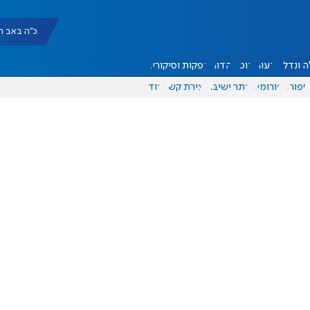
כ"ה באב תשפ"ו |
 ונדל"ן
דעות
אוכל
יהדות
הפקות וסיקורים
ספורט
פורומים
אתר ישיבה
יצירת קשר
עוד