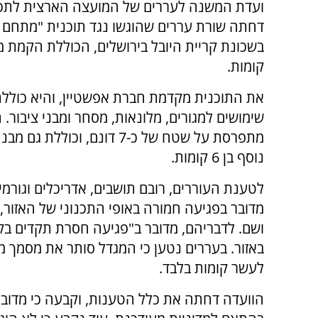
ועדת המשנה לעררים של המועצה הארצית לתכנו
דחתה שורת עררים שהוגשו נגד תוכנית "מתחם 
קומות.
את התוכנית מקדמת חברת אפשטיין, והיא כוללת
שימושים למגורים, מלונאות, מסחר ומבני ציבור. 
מתפרסת על שטח של כ-7 דונם, וכוללת גם
נוסף בן 6 קומות.
לטענת העוררים, רובם תושבים, אדריכלים וגורמי
מדובר בפגיעה חמורה באופי התכנוני של האזור,
ושם. לדבריהם, מדובר ב"פגיעה חסרת תקדים בקו
באזור. בעררים נטען כי המגדל סותר את מסמך מד
לעשר קומות בלבד.
הוועדה דחתה את כלל הטענות, וקבעה כי מדובר 