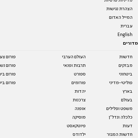
מדיניות פרטיות
הצהרת נגישות
המייל האדום
עברית
English
מדורים
חדשות
העולם הערבי
פורום צע
מבזקים
תרבות ופנאי
פורום נשו
ביטחוני
ספורט
פורום בי
פוליטי-מדיני
פורומים
פורום בי
בארץ
יהדות
בעולם
צרכנות
משפט ופלילים
אופנה
כלכלה ונדל"ן
מוסיקה
דעות
פיוטקאסט
חדשות המגזר
ילדודס