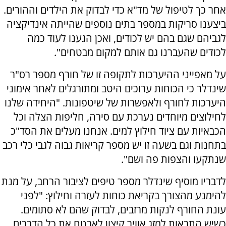
אחר כך לטיפול של מד"א כדי לבדוק את הילדים וההורים.
ביצענו סריקות במספר בתים נוספים שהייתה אינדיקציה
לגביהם שגם בהם יש לכודים, ואכן הגענו לעוד כמה
לכודים שהעברנו גם אותם למקום מבטחים".
על מאפייני ההיערכות לתקופה זו של חורף מספר רס"ר
שינדלר כי הכוחות ערוכים היטב ומתורגלים לאחר אימוני
היערכות לחורף ולאפשרות של שיטפונות. "היחידה שלנו
לחילוצים מיוחדים נערכת עם סירה, חליפות הצלה וכל
הכבאיות עם ציוד חילוץ למים. אנחנו מעלים את הסד"כ
בתחנות וגם בשעה זו יש מספר קריאות גבוה לגבי כלי רכב
שנתקעו והצפות פה ושם".
לדבריו מוסיף שינדלר מספר טיפים לציבור הרחב, על מנת
להימנע מהצורך בקריאת כוחות לעזרה וחילוץ: "לפני
עונת החורף לנקות מרזבים, לבדוק שהם לא סתומים.
כשיש התראות למזג אוויר קיצון לאבטח את כל הדברים