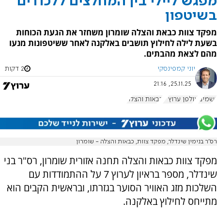
מפגש ליילי בין המחלצים ללכודים
בשיטפון
מפקד צוות כבאת והצלה שומרון משחזר את הגעת הכוחות
בשעת לילה לחילוץ תושבים באלקנה לאחר ששיטפונות מנעו
מהם לצאת מהבתים.
יוני קמפינסקי
2 דקות
25.11.25, 21:16
גשמים
אולפן ערוץ 7
כבאות והצלה
רס"ר בנימין שינדלר, מפקד צוות, כבאות והצלה - שומרון
מפקד צוות כבאות והצלה תחנה אזורית שומרון, רס"ר בני
שינדלר, מספר בראיון לערוץ 7 על ההתמודדות עם
השלכות מזג האוויר הסוער בגזרתו, ובראשית הקבים הוא
מתייחס לחילוץ באלקנה.