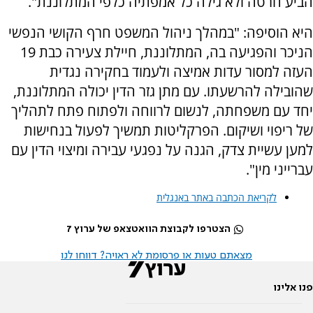
הביע חרטה ולא גילה כל אמפתיה כלפי המתלוננת".
היא הוסיפה: "במהלך ניהול המשפט חרף הקושי הנפשי
הניכר והפגיעה בה, המתלוננת, חיילת צעירה כבת 19
העזה למסור עדות אמיצה ולעמוד בחקירה נגדית
שהובילה להרשעתו. עם מתן גזר הדין יכולה המתלוננת,
יחד עם משפחתה, לנשום לרווחה ולפתוח פתח לתהליך
של ריפוי ושיקום. הפרקליטות תמשיך לפעול בנחישות
למען עשיית צדק, הגנה על נפגעי עבירה ומיצוי הדין עם
עברייני מין".
לקריאת הכתבה באתר באנגלית
הצטרפו לקבוצת הוואטצאפ של ערוץ 7
מצאתם טעות או פרסומת לא ראויה? דווחו לנו
פנו אלינו