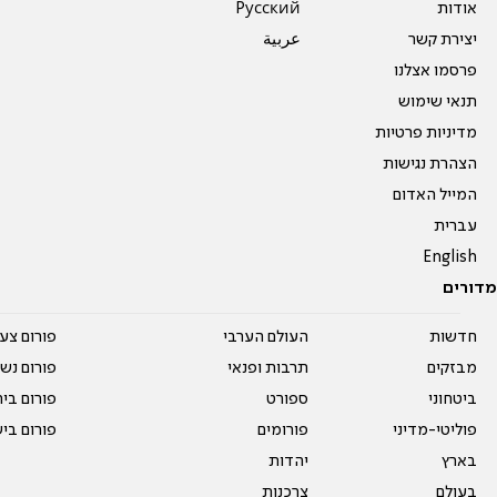
אודות
Pусский
יצירת קשר
عربية
פרסמו אצלנו
תנאי שימוש
מדיניות פרטיות
הצהרת נגישות
המייל האדום
עברית
English
מדורים
חדשות
העולם הערבי
פורום צע
מבזקים
תרבות ופנאי
פורום נשו
ביטחוני
ספורט
פורום בי
פוליטי-מדיני
פורומים
פורום בי
בארץ
יהדות
בעולם
צרכנות