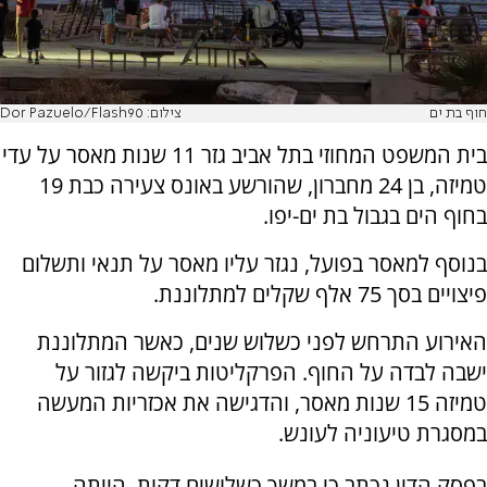
חוף בת ים
צילום: Dor Pazuelo/Flash90
בית המשפט המחוזי בתל אביב גזר 11 שנות מאסר על עדי
טמיזה, בן 24 מחברון, שהורשע באונס צעירה כבת 19
בחוף הים בגבול בת ים-יפו.
בנוסף למאסר בפועל, נגזר עליו מאסר על תנאי ותשלום
פיצויים בסך 75 אלף שקלים למתלוננת.
האירוע התרחש לפני כשלוש שנים, כאשר המתלוננת
ישבה לבדה על החוף. הפרקליטות ביקשה לגזור על
טמיזה 15 שנות מאסר, והדגישה את אכזריות המעשה
במסגרת טיעוניה לעונש.
בפסק הדין נכתב כי במשך כשלושים דקות, הייתה