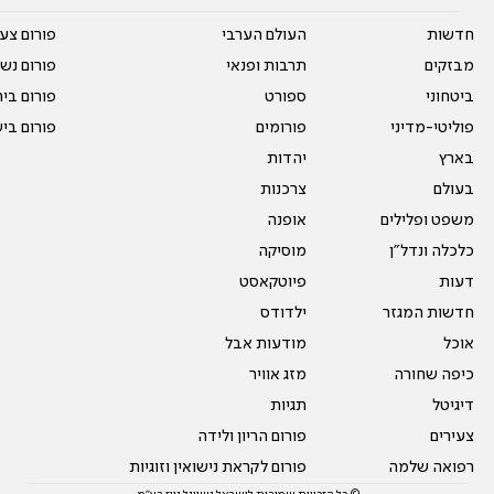
חדשות
העולם הערבי
פורום צע
מבזקים
תרבות ופנאי
פורום נשו
ביטחוני
ספורט
פורום בי
פוליטי-מדיני
פורומים
פורום בי
בארץ
יהדות
בעולם
צרכנות
משפט ופלילים
אופנה
כלכלה ונדל"ן
מוסיקה
דעות
פיוטקאסט
חדשות המגזר
ילדודס
אוכל
מודעות אבל
כיפה שחורה
מזג אוויר
דיגיטל
תגיות
צעירים
פורום הריון ולידה
רפואה שלמה
פורום לקראת נישואין וזוגיות