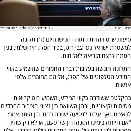
דרעי וגפני
צילום: Yonatan Sindel/Flash90
סיעות ש"ס ויהדות התורה הגישו היום (ד') תלונה
למשטרת ישראל נגד צבי רוט, בכיר הפלג הירושלמי, בגין
הסתה לרצח וקריאה לאלימות.
התלונה הוגשה בעקבות דבריו החמורים שהשמיע בקווי
המידע הטלפוניים של הפלג, אליהם מחוברים אלפי
אנשים.
בהקלטה ששודרה בקווי המידע, השמיע רוט קריאות
מסיתות וקיצוניות, ובהן השוואה בין נציגי הציבור החרדיים
לנאצים, ואף עידוד לפגיעה ישירה בהם. בין היתר אמר:
"אם הייתה בימינו הסנהדרין של פעם, אז לא רק שהיו
מפגינים ליד ביתם של אותם המכונים שלוחי דרבנן - אלא