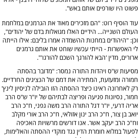
פשוט היו שורפים אותם באש".
עוד הוסיף רוט: "הם מזכירים מאוד את הגרמנים במלחמת
העולם השנייה... הידיים האלו מגואלות בדם של יהודים",
וכן: "היהודים במחנות ההשמדה אמרו בליבם: אילו הייתה
לי האפשרות - הייתי עכשיו שוחט את אותם גרמנים
ארורים, מדין 'הבא להורגך השכם להורגו'".
מסיעות ש"ס ויהדות התורה נמסר: "מדובר בהסתה
חמורה ומזעזעת, המתירה את דמם של הנציגים החרדיים.
רק לאחרונה ראינו כיצד ההסתה הזו הובילה לניסיון לינץ'
חמור, נסיונות פגיעה ופריצה לבתיהם של יו"ר ש"ס הרב
אריה דרעי, יו"ר דגל התורה הרב משה גפני, ח"כ הרב
יואב בן צור, ח"כ הרב ינון אזולאי, ח"כ הרב אורי מקלב
וח"כ הרב יעקב אשר. אנו דורשים מרשויות האכיפה
לפעול במלוא חומרת הדין נגד מוקדי ההסתה והאלימות,